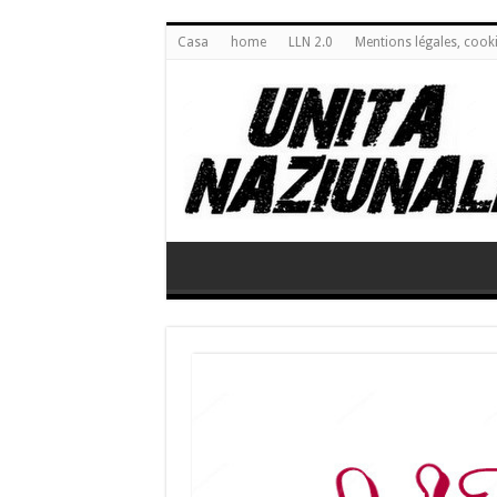
Casa
home
LLN 2.0
Mentions légales, cook