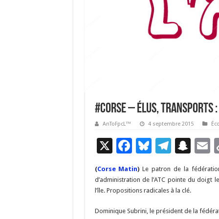
#Corse – Élus, transports :
AnToFpcL™
4 septembre 2015
Éc
X
F
Bl
T
S
E
ac
u
el
n
(
Corse Matin
)
Le patron de la fédératio
e
es
e
a
a
d’administration de l’ATC pointe du doigt l
b
ky
gr
p
l
l’île. Propositions radicales à la clé.
o
a
c
Dominique Subrini, le président de la fédérati