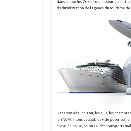
o
m
h
dans sa poche. Ce fin connaisseur du secteur 
d’administration de l’agence du tourisme de 
k
at
Dans son viseur : l’État, les élus, les chamb
la SNCM, « tous coupables » de peser sur le
corse. En cause, selon lui, des transports mal