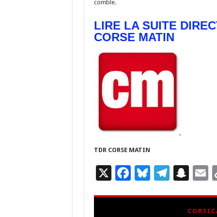
comble.
LIRE LA SUITE DIRE
CORSE MATIN
TDR CORSE MATIN
X
F
Bl
T
S
E
ac
u
el
n
e
es
e
a
a
CORSIC