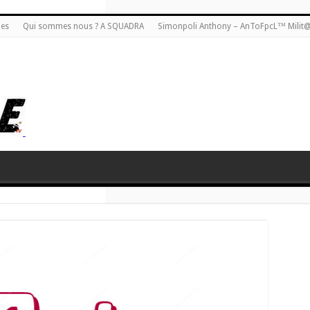
ies
Qui sommes nous ? A SQUADRA
Simonpoli Anthony – AnToFpcL™ Milit