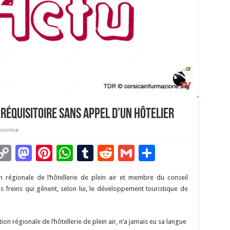
 réquisitoire sans appel d’un hôtelier
onomie
C
M
Pi
W
T
R
G
P
m
o
as
nt
h
u
e
m
ar
n régionale de l’hôtellerie de plein air et membre du conseil
i
p
to
er
at
m
d
ai
ta
es freins qui gênent, selon lui, le développement touristique de
y
d
es
sA
bl
di
l
g
Li
o
t
p
r
t
er
on régionale de l’hôtellerie de plein air, n’a jamais eu sa langue