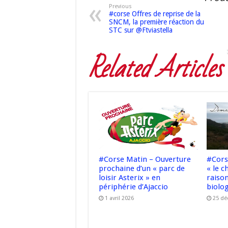
Previous
#corse Offres de reprise de la
SNCM, la première réaction du
STC sur @Ftviastella
Related Articles
#Corse Matin – Ouverture
#Cors
prochaine d’un « parc de
« le c
loisir Asterix » en
raiso
périphérie d’Ajaccio
biolo
1 avril 2026
25 dé