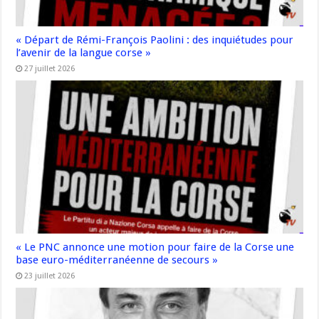
« Départ de Rémi-François Paolini : des inquiétudes pour
l’avenir de la langue corse »
27 juillet 2026
« Le PNC annonce une motion pour faire de la Corse une
base euro-méditerranéenne de secours »
23 juillet 2026