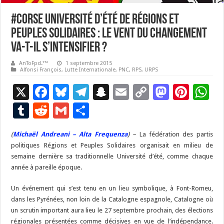
#Corse Université d’été de Régions et
Peuples Solidaires : le vent du changement
va-t-il s’intensifier ?
AnToFpcL™
1 septembre 2015
Alfonsi François
,
Lutte Internationale
,
PNC
,
RPS
,
URPS
X
F
Bl
T
S
E
C
M
Pi
W
ac
u
el
n
m
o
as
nt
h
T
R
G
P
e
es
e
a
ai
p
to
er
at
u
e
m
ar
(
Michaël Andreani – Alta Frequenza
b
ky
gr
p
) –
l
La fédération des partis
y
d
es
s
m
d
ai
ta
politiques Régions et Peuples Solidaires organisait en milieu de
o
a
c
Li
o
t
p
bl
di
l
g
semaine dernière sa traditionnelle Université d’été, comme chaque
o
m
h
n
n
p
année à pareille époque.
r
t
er
k
at
k
Un événement qui s’est tenu en un lieu symbolique, à Font-Romeu,
dans les Pyrénées, non loin de la Catalogne espagnole, Catalogne où
un scrutin important aura lieu le 27 septembre prochain, des élections
régionales présentées comme décisives en vue de l’indépendance.