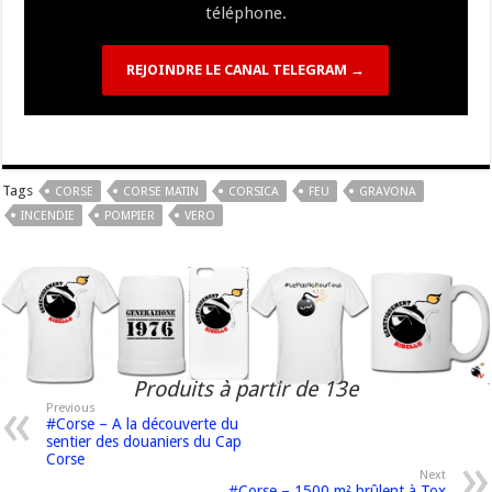
téléphone.
REJOINDRE LE CANAL TELEGRAM →
Tags
CORSE
CORSE MATIN
CORSICA
FEU
GRAVONA
INCENDIE
POMPIER
VERO
Produits à partir de 13e
Previous
#Corse – A la découverte du
sentier des douaniers du Cap
Corse
Next
#Corse – 1500 m² brûlent à Tox