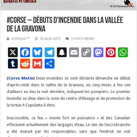
#Corse – Débuts d’incendie dans la vallée
de la Gravona
AnToFpcL™
30 août 2015
U FOCU BASTA
X
F
Bl
T
S
E
C
M
Pi
W
ac
u
el
n
m
o
as
nt
h
T
R
G
P
e
es
e
a
ai
p
to
er
at
u
e
m
ar
(
Corse Matin
b
)
Deux incendies se sont déclarés dimanche en début
ky
gr
p
l
y
d
es
s
m
d
ai
ta
d’après-midi dans la vallée de la Gravona, où cinq mises à feu ont
o
a
c
Li
o
t
p
bl
di
l
g
d’ailleurs eu lieu la nuit dernière, indiquent les pompiers. Le premier
o
m
h
n
n
p
incendie se situe dans la zone du centre d’élevage et de protection de
r
t
er
la tortue A Cupulatta à Vero.
k
at
k
Inaccessible, ce feu « monte fort en puissance » et des Canadair
effectuent actuellement des largages d’eau. Le site de l’accrobranche
a été évacué par les responsables, sans que l’endroit ne soit