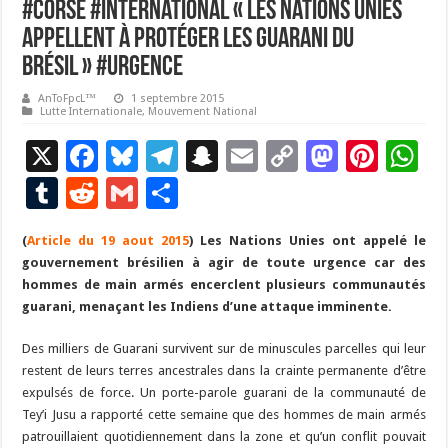
#Corse #International « Les Nations Unies
appellent à protéger les Guarani du
Brésil » #Urgence
AnToFpcL™
1 septembre 2015
Lutte Internationale
,
Mouvement National
X
F
Bl
T
S
E
C
M
Pi
W
ac
u
el
n
m
o
as
nt
h
T
R
G
P
e
es
e
a
ai
p
to
er
at
u
e
m
ar
(
Article du 19 aout 2015
b
ky
gr
) Les Nations Unies ont appelé le
p
l
y
d
es
s
m
d
ai
ta
gouvernement brésilien à agir de toute urgence car des
o
a
c
Li
o
t
p
bl
di
l
g
hommes de main armés encerclent plusieurs communautés
o
m
h
n
n
p
guarani, menaçant les Indiens d’une attaque imminente.
r
t
er
k
at
k
Des milliers de Guarani survivent sur de minuscules parcelles qui leur
restent de leurs terres ancestrales dans la crainte permanente d’être
expulsés de force. Un porte-parole guarani de la communauté de
Tey’i Jusu a rapporté cette semaine que des hommes de main armés
patrouillaient quotidiennement dans la zone et qu’un conflit pouvait