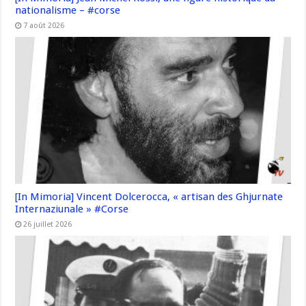
nationalisme – #corse
7 août 2026
[In Mimoria] Vincent Dolcerocca, « artisan des Ghjurnate
Internaziunale » #Corse
26 juillet 2026