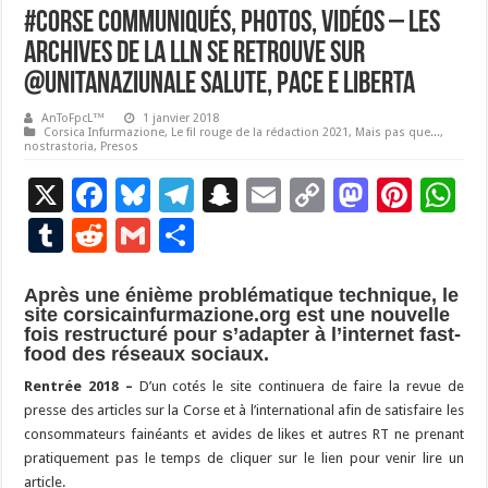
#Corse Communiqués, photos, vidéos – Les
archives de la LLN se retrouve sur
@UnitaNaziunale SALUTE, PACE E LIBERTA
AnToFpcL™
1 janvier 2018
Corsica Infurmazione
,
Le fil rouge de la rédaction 2021
,
Mais pas que...
,
nostrastoria
,
Presos
X
F
Bl
T
S
E
C
M
Pi
W
ac
u
el
n
m
o
as
nt
h
T
R
G
P
e
es
e
a
ai
p
to
er
at
u
e
m
ar
b
ky
gr
p
l
y
d
es
s
Après une énième problématique technique, le
m
d
ai
ta
site corsicainfurmazione.org est une nouvelle
o
a
c
Li
o
t
p
bl
di
l
g
fois restructuré pour s’adapter à l’internet fast-
food des réseaux sociaux.
o
m
h
n
n
p
r
t
er
Rentrée 2018 –
D’un cotés le site continuera de faire la revue de
k
at
k
presse des articles sur la Corse et à l’international afin de satisfaire les
consommateurs fainéants et avides de likes et autres RT ne prenant
pratiquement pas le temps de cliquer sur le lien pour venir lire un
article.