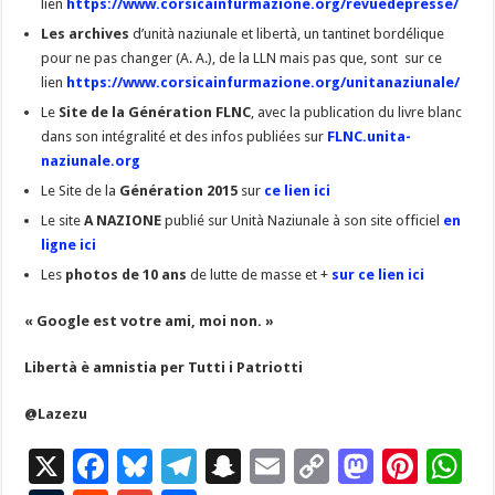
lien
https://www.corsicainfurmazione.org/revuedepresse/
Les archives
d’unità naziunale et libertà, un tantinet bordélique
pour ne pas changer (A. A.), de la LLN mais pas que, sont sur ce
lien
https://www.corsicainfurmazione.org/unitanaziunale/
Le
Site de la Génération FLNC
, avec la publication du livre blanc
dans son intégralité et des infos publiées sur
FLNC.unita-
naziunale.org
Le Site de la
Génération 2015
sur
ce lien ici
Le site
A NAZIONE
publié sur Unità Naziunale à son site officiel
en
ligne ici
Les
photos de 10 ans
de lutte de masse et +
sur ce lien ici
« Google est votre ami, moi non. »
Libertà è amnistia per Tutti i Patriotti
@Lazezu
X
F
Bl
T
S
E
C
M
Pi
W