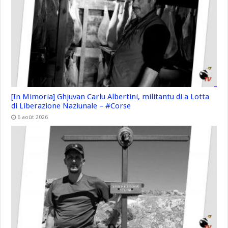
[In Mimoria] Ghjuvan Carlu Albertini, militantu di a Lotta
di Liberazione Naziunale – #Corse
6 août 2026