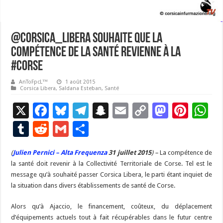
@Corsica_Libera souhaite que la
compétence de la santé revienne à la
#Corse
AnToFpcL™
1 août 2015
Corsica Libera
,
Saldana Esteban
,
Santé
X
F
Bl
T
S
E
C
M
Pi
W
ac
u
el
n
m
o
as
nt
h
T
R
G
P
e
es
e
a
ai
p
to
er
at
u
e
m
ar
(
Julien Pernici – Alta Frequenza
b
ky
gr
31 juillet 2015
p
l
y
) –
La compétence de
d
es
s
m
d
ai
ta
la santé doit revenir à la Collectivité Territoriale de Corse. Tel est le
o
a
c
Li
o
t
p
bl
di
l
g
message qu’à souhaité passer Corsica Libera, le parti étant inquiet de
o
m
h
n
n
p
la situation dans divers établissements de santé de Corse.
r
t
er
k
at
k
Alors qu’à Ajaccio, le financement, coûteux, du déplacement
d’équipements actuels tout à fait récupérables dans le futur centre