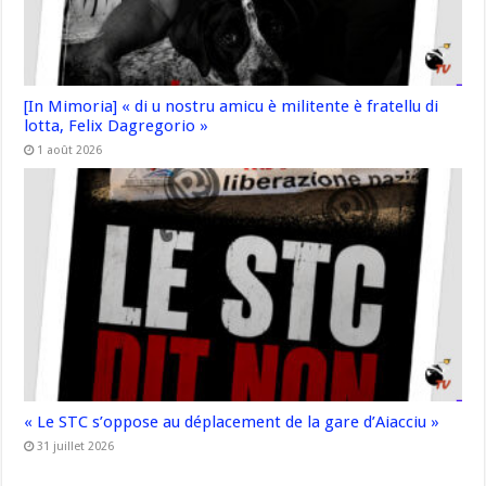
[In Mimoria] « di u nostru amicu è militente è fratellu di
lotta, Felix Dagregorio »
1 août 2026
« Le STC s’oppose au déplacement de la gare d’Aiacciu »
31 juillet 2026