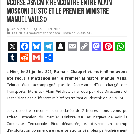
#Corse #SNCM « Rencontre entre Alain
Mosconi du STC et le Premier Ministre
Manuel Valls »
AnToFpcL™
22 juillet 2015
La UNE du mouvement national
,
Mosconi Alain
,
STC
X
F
Bl
T
S
E
C
M
Pi
W
ac
u
el
n
m
o
as
nt
h
T
R
G
P
e
es
e
a
ai
p
to
er
at
u
e
m
ar
«
Hier, le 21 juillet 205, Romain Chappel et moi-même avons
b
ky
gr
p
l
y
d
es
s
m
d
ai
ta
été reçus à Matignon par le Premier Ministre, Manuel Valls.
o
a
c
Li
o
t
p
bl
di
l
g
Celui-ci était accompagné par le Secrétaire d’Etat chargé des
o
m
h
n
n
p
Transports, Monsieur Alain Vidalies, ainsi que par des Directeurs et
r
t
er
Techniciens des différents Ministères traitant du devenir de la SNCM.
k
at
k
Lors de cette rencontre, d’une durée de 2 heures, nous avons pu
attirer l’attention du Premier Ministre sur les risques de voir la
Continuité Territoriale être dénaturée, et devenir un champ
d’exploitation commerciale réservé aux privés, plus particulièrement