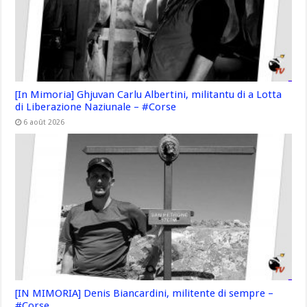
[In Mimoria] Ghjuvan Carlu Albertini, militantu di a Lotta
di Liberazione Naziunale – #Corse
6 août 2026
[IN MIMORIA] Denis Biancardini, militente di sempre –
#Corse