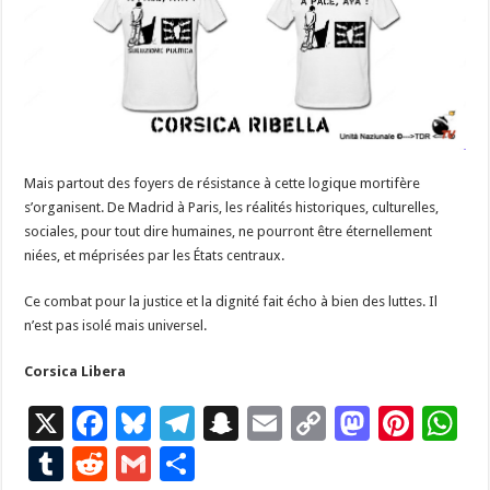
Mais partout des foyers de résistance à cette logique mortifère
s’organisent. De Madrid à Paris, les réalités histo­riques, culturelles,
sociales, pour tout dire humaines, ne pourront être éternellement
niées, et méprisées par les États centraux.
Ce combat pour la justice et la dignité fait écho à bien des luttes. Il
n’est pas isolé mais universel.
Corsica Libera
X
F
Bl
T
S
E
C
M
Pi
W
ac
u
el
n
m
o
as
nt
h
T
R
G
P