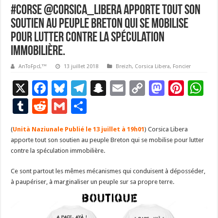
#Corse @Corsica_Libera apporte tout son
soutien au peuple bre­ton qui se mobilise
pour lutter contre la spéculation
immobilière.
AnToFpcL™
13 juillet 2018
Breizh
,
Corsica Libera
,
Foncier
X
F
Bl
T
S
E
C
M
Pi
W
ac
u
el
n
m
o
as
nt
h
T
R
G
P
e
es
e
a
ai
p
to
er
at
u
e
m
ar
(
Unità Naziunale Publié le 13 juillet à 19h01
b
ky
gr
p
l
) Corsica Libera
y
d
es
s
m
d
ai
ta
apporte tout son soutien au peuple Bre­ton qui se mobilise pour lutter
o
a
c
Li
o
t
p
bl
di
l
g
contre la spéculation immobilière.
o
m
h
n
n
p
r
t
er
Ce sont partout les mêmes mécanismes qui conduisent à déposséder,
k
at
k
à paupériser, à marginaliser un peuple sur sa propre terre.