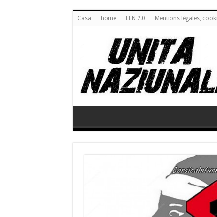
Casa
home
LLN 2.0
Mentions légales, cook