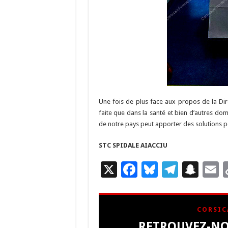
Une fois de plus face aux propos de la Dire
faite que dans la santé et bien d’autres dom
de notre pays peut apporter des solutions 
STC SPIDALE AIACCIU
X
F
Bl
T
S
E
ac
u
el
n
e
es
e
a
a
CORSIC
b
ky
gr
p
l
RETROUVEZ-NO