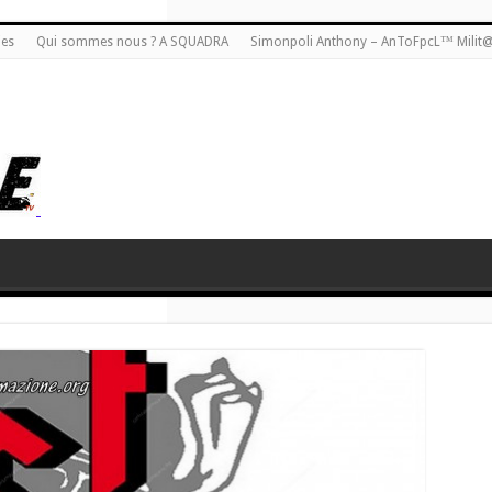
ies
Qui sommes nous ? A SQUADRA
Simonpoli Anthony – AnToFpcL™ Milit