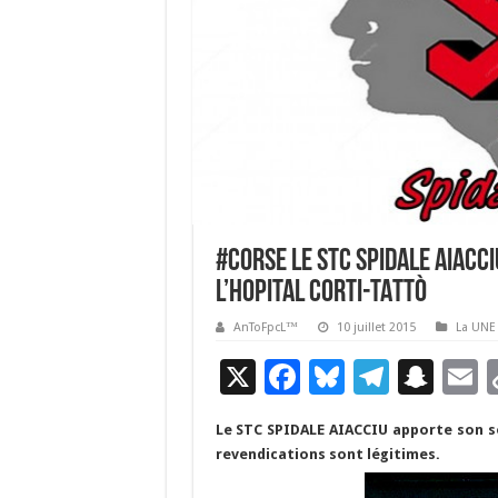
#Corse Le STC SPIDALE AIACC
l’Hopital CORTI-TATTÒ
AnToFpcL™
10 juillet 2015
La UNE
X
F
Bl
T
S
E
ac
u
el
n
Le STC SPIDALE AIACCIU apporte son s
e
es
e
a
a
revendications sont légitimes.
b
ky
gr
p
l