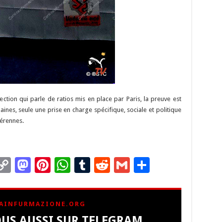
ction qui parle de ratios mis en place par Paris, la preuve est
aines, seule une prise en charge spécifique, sociale et politique
pérennes.
C
M
Pi
W
T
R
G
P
m
o
as
nt
h
u
e
m
ar
i
p
to
er
at
m
d
ai
ta
AINFURMAZIONE.ORG
y
d
es
sA
bl
di
l
g
US AUSSI SUR TELEGRAM