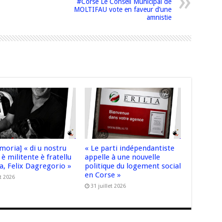
#Corse Le Conseil Municipal de
MOLTIFAU vote en faveur d’une
amnistie
moria] « di u nostru
« Le parti indépendantiste
è militente è fratellu
appelle à une nouvelle
ta, Felix Dagregorio »
politique du logement social
en Corse »
t 2026
31 juillet 2026