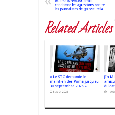
#Corse @FemuACorsica
condamne les agressions contre
les journalistes de @FtViaStella
Related Articles
« Le STC demande le
[In Mi
maintien des Puma jusqu’au
amicu 
30 septembre 2026 »
di lot
5 août 2026
1 aoû