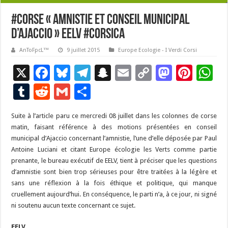
#Corse « Amnistie et conseil municipal
d’Ajaccio » EELV #Corsica
AnToFpcL™
9 juillet 2015
Europe Ecologie - I Verdi Corsi
X
F
Bl
T
S
E
C
M
Pi
W
ac
u
el
n
m
o
as
nt
h
T
R
G
P
e
es
e
a
ai
p
to
er
at
u
e
m
ar
Suite à l’article paru ce mercredi 08 juillet dans les colonnes de corse
b
ky
gr
p
l
y
d
es
s
m
d
ai
ta
matin, faisant référence à des motions présentées en conseil
o
a
c
Li
o
t
p
bl
di
l
g
municipal d’Ajaccio concernant l’amnistie,
l’une d’elle déposée par Paul
o
m
h
n
n
p
Antoine Luciani et citant Europe écologie les Verts comme partie
r
t
er
prenante, le bureau exécutif de EELV, tient à préciser que les questions
k
at
k
d’amnistie sont bien trop sérieuses pour être traitées à la légère et
sans une réflexion à la fois éthique et politique, qui manque
cruellement aujourd’hui. En conséquence, le parti n’a, à ce jour, ni signé
ni soutenu aucun texte concernant ce sujet.
EELV