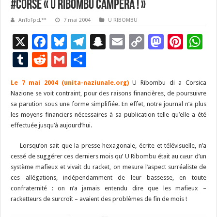
#Corse « U RIBOMBU CAMPERÀ ! »
AnToFpcL™
7 mai 2004
U RIBOMBU
X
F
Bl
T
S
E
C
M
Pi
W
ac
u
el
n
m
o
as
nt
h
T
R
G
P
e
es
e
a
ai
p
to
er
at
u
e
m
ar
Le 7 mai 2004 (unita-naziunale.org)
b
ky
gr
p
l
U Ribombu di a Corsica
y
d
es
s
m
d
ai
ta
Nazione se voit contraint, pour des raisons financières, de poursuivre
o
a
c
Li
o
t
p
bl
di
l
g
sa parution sous une forme simplifiée. En effet, notre journal n’a plus
o
m
h
n
n
p
les moyens financiers nécessaires à sa publication telle qu’elle a été
r
t
er
effectuée jusqu’à aujourd’hui.
k
at
k
Lorsqu’on sait que la presse hexagonale, écrite et télévisuelle, n’a
cessé de suggérer ces derniers mois qu’ U Ribombu était au cœur d’un
système mafieux et vivait du racket, on mesure l’aspect surréaliste de
ces allégations, indépendamment de leur bassesse, en toute
confraternité : on n’a jamais entendu dire que les mafieux –
racketteurs de surcroît – avaient des problèmes de fin de mois !