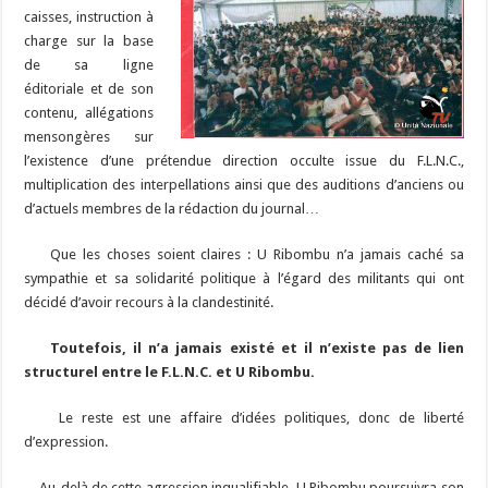
caisses, instruction à
charge sur la base
de sa ligne
éditoriale et de son
contenu, allégations
mensongères sur
l’existence d’une prétendue direction occulte issue du F.L.N.C.,
multiplication des interpellations ainsi que des auditions d’anciens ou
d’actuels membres de la rédaction du journal…
Que les choses soient claires : U Ribombu n’a jamais caché sa
sympathie et sa solidarité politique à l’égard des militants qui ont
décidé d’avoir recours à la clandestinité.
Toutefois, il n’a jamais existé et il n’existe pas de lien
structurel entre le F.L.N.C. et U Ribombu.
Le reste est une affaire d’idées politiques, donc de liberté
d’expression.
Au-delà de cette agression inqualifiable, U Ribombu poursuivra son