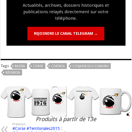
Actualités, archives, dossiers historiques et
publications relayés directement sur votre
téléphone.
REJOINDRE LE CANAL TELEGRAM →
Tags
BASTIA
CORSE
CORSICA
I CHJASSI DI U CUMUNU
RÉUNION
Produits à partir de 13e
Previous
#Corse #Territoriales2015 :