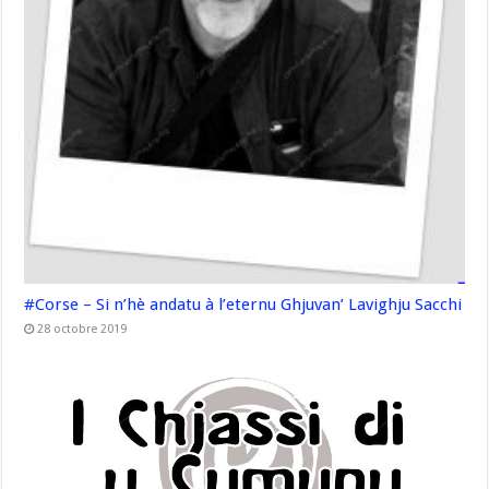
#Corse – Si n’hè andatu à l’eternu Ghjuvan’ Lavighju Sacchi
28 octobre 2019