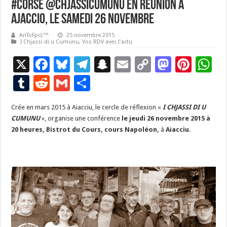
#corse @ChjassiCumunu en réunion À
AJACCIO, le samedi 26 novembre
AnToFpcL™
25 novembre 2015
I Chjassi di u Cumunu
,
Vos RDV avec l'actu
X
F
Bl
T
S
E
C
M
Pi
W
ac
u
el
n
m
o
as
nt
h
T
R
G
P
e
es
e
a
ai
p
to
er
at
u
e
m
ar
Crée en mars 2015 à Aiacciu, le cercle de réflexion «
b
ky
gr
p
l
y
I CHJASSI DI U
d
es
s
m
d
ai
ta
CUMUNU
», organise une conférence
le jeudi 26 novembre 2015 à
o
a
c
Li
o
t
p
bl
di
l
g
20 heures, Bistrot du Cours, cours Napoléon,
à
Aiacciu.
o
m
h
n
n
p
r
t
er
k
at
k