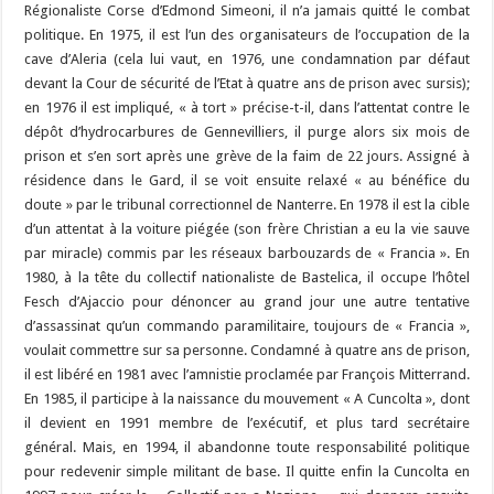
Régionaliste Corse d’Edmond Simeoni, il n’a jamais quitté le combat
politique. En 1975, il est l’un des organisateurs de l’occupation de la
cave d’Aleria (cela lui vaut, en 1976, une condamnation par défaut
devant la Cour de sécurité de l’Etat à quatre ans de prison avec sursis);
en 1976 il est impliqué, « à tort » précise-t-il, dans l’attentat contre le
dépôt d’hydrocarbures de Gennevilliers, il purge alors six mois de
prison et s’en sort après une grève de la faim de 22 jours. Assigné à
résidence dans le Gard, il se voit ensuite relaxé « au bénéfice du
doute » par le tribunal correctionnel de Nanterre. En 1978 il est la cible
d’un attentat à la voiture piégée (son frère Christian a eu la vie sauve
par miracle) commis par les réseaux barbouzards de « Francia ». En
1980, à la tête du collectif nationaliste de Bastelica, il occupe l’hôtel
Fesch d’Ajaccio pour dénoncer au grand jour une autre tentative
d’assassinat qu’un commando paramilitaire, toujours de « Francia »,
voulait commettre sur sa personne. Condamné à quatre ans de prison,
il est libéré en 1981 avec l’amnistie proclamée par François Mitterrand.
En 1985, il participe à la naissance du mouvement « A Cuncolta », dont
il devient en 1991 membre de l’exécutif, et plus tard secrétaire
général. Mais, en 1994, il abandonne toute responsabilité politique
pour redevenir simple militant de base. Il quitte enfin la Cuncolta en