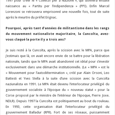
1997 pour créer le « Collectif per a Nazione », qui donnera ensuite
naissance au « Partitu per l’indipendenza » (PPI). Enfin Marcel
Lorenzoni se retrouvera emprisonné une nouvelle fois, tout de suite
après le meurtre du préfet Erignac.
Pourquoi, après tant d’années de militantisme dans les rangs
du mouvement nationaliste majoritaire, la Cuncolta, avez-
vous claqué la porte il y a trois ans?
Je suis resté à la Cuncolta, après la scission avec le MPA, parce que
j’estimais que là, on avait encore envie de se battre pour la libération
nationale, tandis que le MPA avait abandonné cet idéal pour s’investir
exclusivement dans une démarche institutionnelle. (Le « MPA » est le
« Mouvement pour l’autodétermination », créé par Alain Orsoni, Leo
Battesti et Yves Stella à la suite d’une scission avec la Cuncolta
naziunalista en 1991. Le MPA était devenu l’interlocuteur privilégié du
gouvernement socialiste à l’époque du « nouveau statut » pour la
Corse proposé par le ministre de l’intérieur de l’époque, Pierre Joxe.
NDLR). Depuis 1997 la Cuncolta est politiquement au bout du rouleau.
En 1993, cette organisation était l’interlocuteur privilégié du
gouvernement Balladur (RPR). Fort de ses réseaux, puissamment