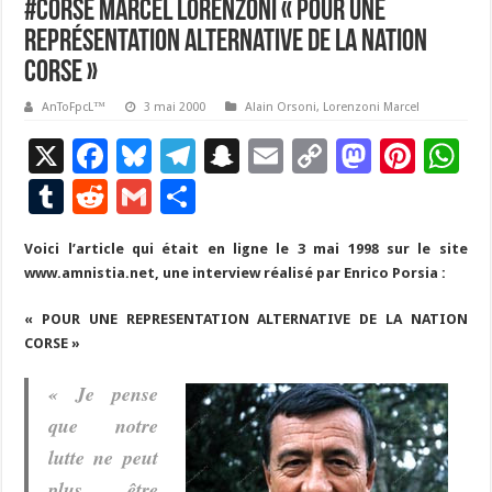
#Corse Marcel Lorenzoni « Pour une
représentation alternative de la nation
corse »
AnToFpcL™
3 mai 2000
Alain Orsoni
,
Lorenzoni Marcel
X
F
Bl
T
S
E
C
M
Pi
W
ac
u
el
n
m
o
as
nt
h
T
R
G
P
e
es
e
a
ai
p
to
er
at
u
e
m
ar
Voici l’article qui était en ligne le 3 mai 1998 sur le site
b
ky
gr
p
l
y
d
es
s
m
d
ai
ta
www.amnistia.net, une interview réalisé par Enrico Porsia :
o
a
c
Li
o
t
p
bl
di
l
g
« POUR UNE REPRESENTATION ALTERNATIVE DE LA NATION
o
m
h
n
n
p
r
t
er
CORSE »
k
at
k
« Je pense
que notre
lutte ne peut
plus être