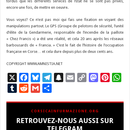
tordus que les différents services de l’Etat ne se sont pas privés,
encore une fois, de mettre en oeuvre.
Vous voyez? Ce n’est pas moi qui fais une fixation en voyant des
manipulations partout. Le GPS (Groupe de pelotons de sécurité, l’unité
d’élite de la Gendarmerie, responsable de l’incendie de la paillote
« Chez Francis ») a été une réalité, et cela 20 ans après les réseaux
barbousards de « Francia. » C’est le fait de l’histoire de l’occupation
française en Corse… et cela dure depuis plus de deux cents ans.
COPYRIGHT WWW.AMNISTIA.NET
X
F
Bl
T
S
E
C
M
Pi
W
ac
u
el
n
m
o
as
nt
h
T
R
G
P
e
es
e
a
ai
p
to
er
at
u
e
m
ar
b
ky
gr
p
l
y
d
es
s
m
d
ai
ta
CORSICAINFURMAZIONE.ORG
o
a
c
Li
o
t
p
bl
di
l
g
RETROUVEZ-NOUS AUSSI SUR
o
m
h
n
n
p
r
t
er
TELEGRAM