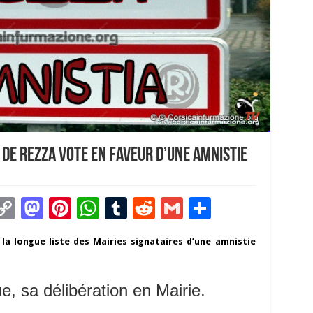
 de Rezza vote en faveur d’une amnistie
C
M
Pi
W
T
R
G
P
m
o
as
nt
h
u
e
m
ar
 la longue liste des Mairies signataires d’une amnistie
i
p
to
er
at
m
d
ai
ta
y
d
es
sA
bl
di
l
g
, sa délibération en Mairie.
Li
o
t
p
r
t
er