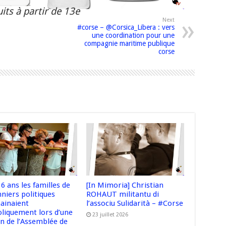
its à partir de 13e
Next
#corse – @Corsica_Libera : vers
une coordination pour une
compagnie maritime publique
corse
 16 ans les familles de
[In Mimoria] Christian
niers politiques
ROHAUT militantu di
hainaient
l’associu Sulidarità – #Corse
liquement lors d’une
23 juillet 2026
on de l’Assemblée de