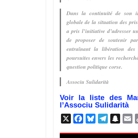
Dans la continuité de son in
globale de la situation des pris
a pris l’initiative d’adresser
de proposer de soutenir par
entraînant la libération des 
poursuites envers les recherchés
question politique corse.
Associu Sulidarità
Voir la liste des Mar
l’Associu Sulidarità
X
F
Bl
T
S
E
ac
u
el
n