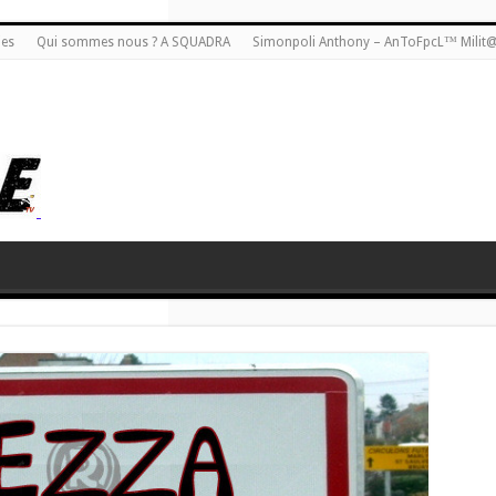
ies
Qui sommes nous ? A SQUADRA
Simonpoli Anthony – AnToFpcL™ Milit