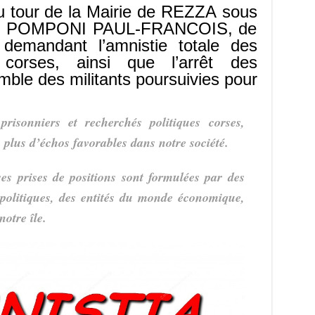
n
n
p
 au tour de la Mairie de REZZA sous
k
re, POMPONI PAUL-FRANCOIS, de
 demandant l’amnistie totale des
s corses, ainsi que l’arrêt des
mble des militants poursuivies pour
isonniers et recherchés politiques corses,
 plus d’échos favorables dans notre société.
s prises de positions sont formulées par des
s politiques, des entités du monde économique,
notre île.