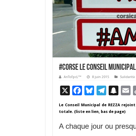
#Corse Le Conseil Municipal
AnToFpcL™
8 juin 2015
Sulidarità
X
F
Bl
T
S
E
ac
u
el
n
Le Conseil Municipal de REZZA rejoint
e
es
e
a
a
totale. (liste en lien, bas de page)
b
ky
gr
p
l
A chaque jour ou presque
o
a
c