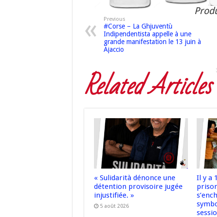
Produ
Previous
#Corse – La Ghjuventù
Indipendentista appelle à une
grande manifestation le 13 juin à
Ajaccio
Related Articles
« Sulidarità dénonce une
Il y a
détention provisoire jugée
prison
injustifiée. »
s’enc
symbo
5 août 2026
sessi