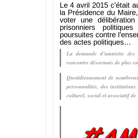
o
m
h
Le 4 avril 2015 c’était
k
at
la Présidence du Mai
voter une délibération
prisonniers politique
poursuites contre l’ense
des actes politiques…
La demande d’amnistie des pr
rencontre désormais de plus en
Quotidiennement de nombreuse
personnalités, des institution
culturel, social et associatif de 