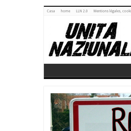
Casa
home
LLN 2.0
Mentions légales, cook