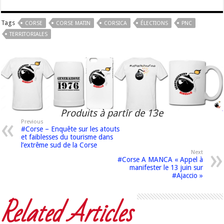
Tags
CORSE
CORSE MATIN
CORSICA
ÉLECTIONS
PNC
TERRITORIALES
Produits à partir de 13e
Previous
#Corse – Enquête sur les atouts
et faiblesses du tourisme dans
l’extrême sud de la Corse
Next
#Corse A MANCA « Appel à
manifester le 13 juin sur
#Ajaccio »
Related Articles