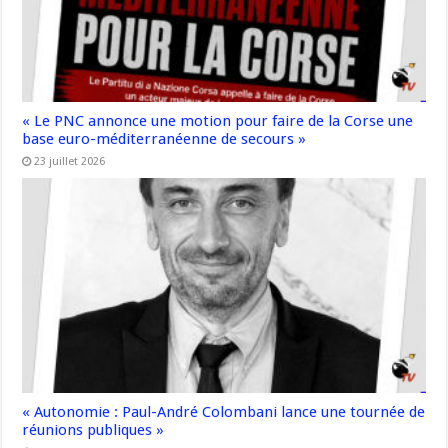
« Le PNC annonce une motion pour faire de la Corse une
base euro-méditerranéenne de secours »
23 juillet 2026
« Autonomie : Paul-André Colombani lance une tournée de
réunions publiques »