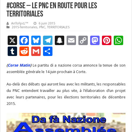
#Corse – Le PNC en route pour les
territoriales
AnToFpcL™
6 juin 2015
2015-Territoriales
,
PNC
,
TERRITORIALES
X
F
Bl
T
S
E
C
M
Pi
W
ac
u
el
n
m
o
as
nt
h
T
R
G
P
e
es
e
a
ai
p
to
er
at
u
e
m
ar
(
Corse Matin
b
)
​Le partitu di a nazione corsa annonce la tenue de son
ky
gr
p
l
y
d
es
s
m
d
ai
ta
assemblée générale le 14 juin prochain à Corte.
o
a
c
Li
o
t
p
bl
di
l
g
Au-delà des débats qui auront lieu avec les militants, les responsables
o
m
h
n
n
p
r
t
er
du PNC entendent travailler au plus vite, à l’élaboration d’un projet
k
at
k
avec leurs partenaires, pour les élections territoriales de décembre
2015.