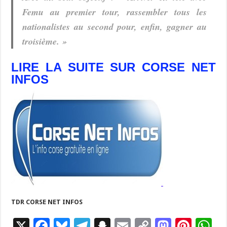
Femu au premier tour, rassembler tous les
nationalistes au second pour, enfin, gagner au
troisième. »
LIRE LA SUITE SUR CORSE NET
INFOS
TDR CORSE NET INFOS
X
F
Bl
T
S
E
C
M
Pi
W