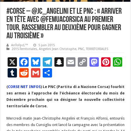
#Corse – @JC_Angelini et le PNC : « Arriver
en tête avec @FemuACorsica au premier
tour, rassembler au deuxième pour gagner
au troisième »
AnToFpcL™
5 juin 2015
2015-Territoriales
,
Angelini Jean Christophe
,
PNC
,
TERRITORIALES
X
F
Bl
T
S
E
C
M
Pi
W
ac
u
el
n
m
o
as
nt
h
T
R
G
P
e
es
e
a
ai
p
to
er
at
u
e
m
ar
(
CORSE NET INFOS
b
ky
) Le PNC (Partitu di a Nazione Corsa) fourbit
gr
p
l
y
d
es
s
m
d
ai
ta
ses armes à l’approche de l’échéance électorale du mois de
o
a
c
Li
o
t
p
bl
di
l
g
Décembre prochain qui va désigner la nouvelle collectivité
o
m
h
n
n
p
territoriale de Corse.
r
t
er
k
at
k
Mercredi matin Jean-Christophe Angelini et François Alfonsi, entourés
des membres du Cunsigliu ont lancé la campagne avec la présentation