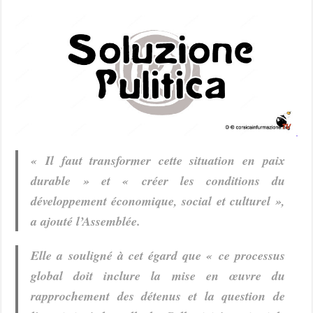
« Il faut transformer cette situation en paix
durable » et « créer les conditions du
développement économique, social et culturel »,
a ajouté l’Assemblée.
Elle a souligné à cet égard que « ce processus
global doit inclure la mise en œuvre du
rapprochement des détenus et la question de