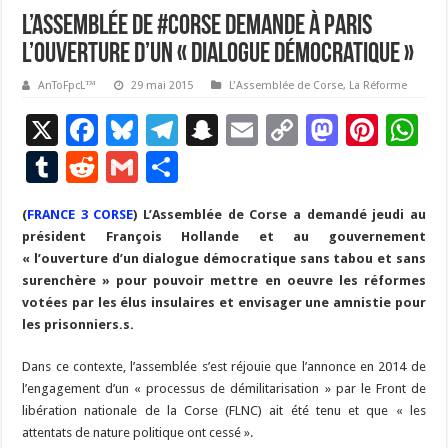
L’Assemblée de #Corse demande à Paris
l’ouverture d’un « dialogue démocratique »
AnToFpcL™
29 mai 2015
L'Assemblée de Corse
,
La Réforme
X
F
Bl
T
S
E
C
M
Pi
W
ac
u
el
n
m
o
as
nt
h
T
R
G
P
e
es
e
a
ai
p
to
er
at
u
e
m
ar
(
FRANCE 3 CORSE
b
) L’Assemblée de Corse a demandé jeudi au
ky
gr
p
l
y
d
es
s
m
d
ai
ta
président François Hollande et au gouvernement
o
a
c
Li
o
t
p
bl
di
l
g
« l’ouverture d’un dialogue démocratique sans tabou et sans
o
m
h
n
n
p
surenchère » pour pouvoir mettre en oeuvre les réformes
r
t
er
votées par les élus insulaires et envisager une amnistie pour
k
at
k
les prisonniers.s.
Dans ce contexte, l’assemblée s’est réjouie que l’annonce en 2014 de
l’engagement d’un « processus de démilitarisation » par le Front de
libération nationale de la Corse (FLNC) ait été tenu et que « les
attentats de nature politique ont cessé ».