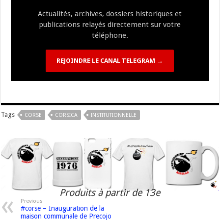
k
at
k
Actualités, archives, dossiers historiques et
publications relayés directement sur votre
téléphone.
REJOINDRE LE CANAL TELEGRAM →
Tags
CORSE
CORSICA
INSTITUTIONNELLE
Produits à partir de 13e
Previous
#corse – Inauguration de la
maison communale de Precojo