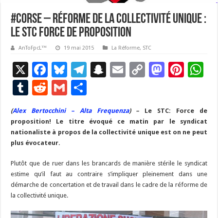
#Corse – Réforme de la collectivité unique :
le STC force de proposition
AnToFpcL™
19 mai 2015
La Réforme
,
STC
X
F
Bl
T
S
E
C
M
Pi
W
ac
u
el
n
m
o
as
nt
h
T
R
G
P
e
es
e
a
ai
p
to
er
at
u
e
m
ar
(
Alex Bertocchini – Alta Frequenza
b
ky
gr
p
l
) –
Le STC: Force de
y
d
es
s
m
d
ai
ta
proposition! Le titre évoqué ce matin par le syndicat
o
a
c
Li
o
t
p
bl
di
l
g
nationaliste à propos de la collectivité unique est on ne peut
o
m
h
n
n
p
plus évocateur.
r
t
er
k
at
k
Plutôt que de ruer dans les brancards de manière stérile le syndicat
estime qu’il faut au contraire s’impliquer pleinement dans une
démarche de concertation et de travail dans le cadre de la réforme de
la collectivité unique.