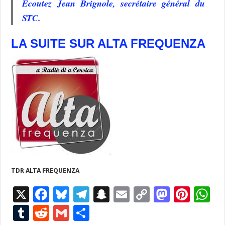
Écoutez Jean Brignole, secrétaire général du
STC.
LA SUITE SUR ALTA FREQUENZA
TDR ALTA FREQUENZA
X
F
Bl
T
S
E
C
M
Pi
W
ac
u
el
n
m
o
as
nt
h
T
R
G
P