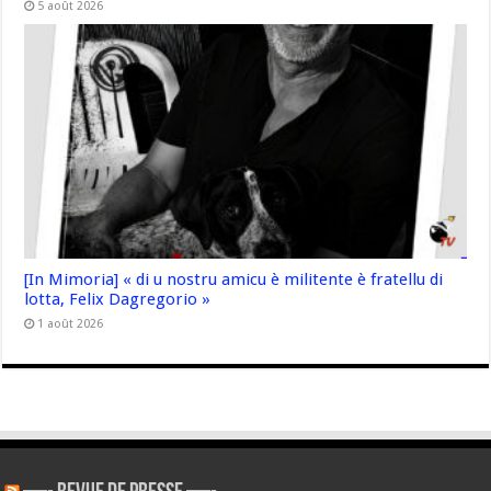
5 août 2026
[In Mimoria] « di u nostru amicu è militente è fratellu di
lotta, Felix Dagregorio »
1 août 2026