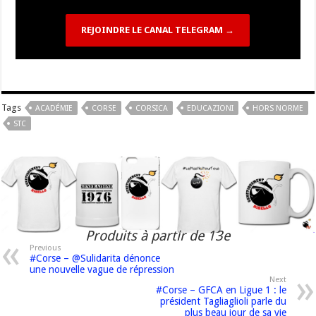
REJOINDRE LE CANAL TELEGRAM →
Tags
ACADÉMIE
CORSE
CORSICA
EDUCAZIONI
HORS NORME
STC
Produits à partir de 13e
Previous
#Corse – @Sulidarita dénonce
une nouvelle vague de répression
Next
#Corse – GFCA en Ligue 1 : le
président Tagliaglioli parle du
plus beau jour de sa vie