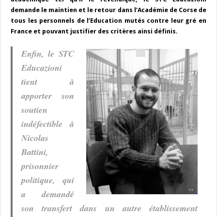
demande le maintien et le retour dans l’Académie de Corse de
tous les personnels de l’Education mutés contre leur gré en
France et pouvant justifier des critères ainsi définis.
Enfin, le STC
Educazioni
tient à
apporter son
soutien
indéfectible à
Nicolas
Battini,
prisonnier
politique, qui
a demandé
son transfert dans un autre établissement