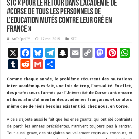
STC « pour le retour dans l’Académie de
#Corse de tous les personnels de
l’Education mutés contre leur gré en
France »
AnToFpcL™
17 mai 2015
STC
X
F
Bl
T
S
E
C
M
Pi
W
ac
u
el
n
m
o
as
nt
h
T
R
G
P
e
es
e
a
ai
p
to
er
at
u
e
m
ar
Comme chaque année, le problème récurrent des mutations
b
ky
gr
p
l
y
d
es
s
m
d
ai
ta
inter-académiques fait, une fois de trop, l’actualité. En effet,
o
a
c
Li
o
t
p
bl
di
l
g
des professeurs formés par l’Université de Corse sont encore
o
m
h
n
n
p
utilisés afin d’alimenter des académies françaises et ce alors
r
t
er
même que de réels besoins existent ici, chez nous, en Corse.
k
at
k
A cela s’ajoute aussi le fait que les enseignants, qui ont été contraints
de partir les années précédentes, n’arrivent toujours pas à rentrer.
Tout aussi grave, des stagiaires nouvellement reçus aux concours, et