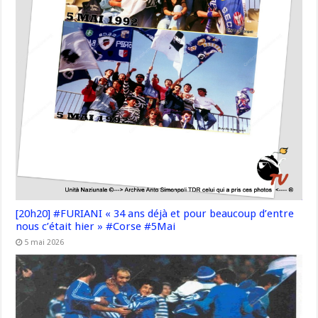
[20h20] #FURIANI « 34 ans déjà et pour beaucoup d’entre
nous c’était hier » #Corse #5Mai
5 mai 2026