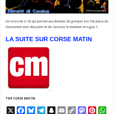
Un score de (1-0) qui permet aux Bastiais de grimper à la 10e place du
classement avec 46 points et de s’assurer le maintien en Ligue 1.
LA SUITE SUR CORSE MATIN
TDR CORSE MATIN
X
F
Bl
T
S
E
C
M
Pi
W