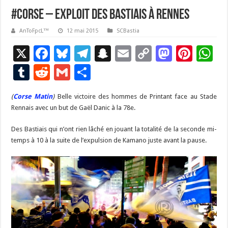
#Corse – Exploit des Bastiais à Rennes
AnToFpcL™
12 mai 2015
SCBastia
X
F
Bl
T
S
E
C
M
Pi
W
ac
u
el
n
m
o
as
nt
h
T
R
G
P
e
es
e
a
ai
p
to
er
at
u
e
m
ar
(
Corse Matin
b
)
Belle victoire des hommes de Printant face au Stade
ky
gr
p
l
y
d
es
s
m
d
ai
ta
Rennais avec un but de Gaël Danic à la 78e.
o
a
c
Li
o
t
p
bl
di
l
g
Des Bastiais qui n’ont rien lâché en jouant la totalité de la seconde mi-
o
m
h
n
n
p
r
t
er
temps à 10 à la suite de l’expulsion de Kamano juste avant la pause.
k
at
k