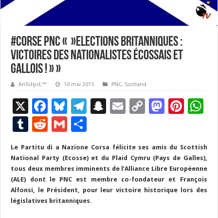
#Corse PNC « »Elections britanniques :
Victoires des nationalistes écossais et
gallois ! » »
AnToFpcL™
10 mai 2015
PNC
,
Scotland
X
F
Bl
T
S
E
C
M
Pi
W
ac
u
el
n
m
o
as
nt
h
T
R
G
P
e
es
e
a
ai
p
to
er
at
u
e
m
ar
Le Partitu di a Nazione Corsa félicite ses amis du Scottish
b
ky
gr
p
l
y
d
es
s
m
d
ai
ta
National Party (Ecosse) et du Plaid Cymru (Pays de Galles),
o
a
c
Li
o
t
p
bl
di
l
g
tous deux membres imminents de l’Alliance Libre Européenne
o
m
h
n
n
p
(ALE) dont le PNC est membre co-fondateur et François
r
t
er
Alfonsi, le Président, pour leur victoire historique lors des
k
at
k
législatives britanniques.