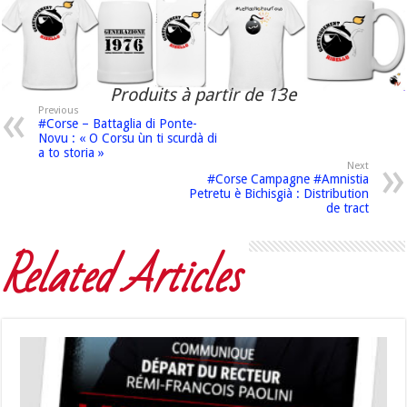
Produits à partir de 13e
Previous
#Corse – Battaglia di Ponte-
Novu : « O Corsu ùn ti scurdà di
a to storia »
Next
#Corse Campagne #Amnistia
Petretu è Bichisgià : Distribution
de tract
Related Articles