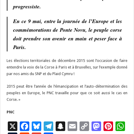
progressiste.
En ce 9 mai, entre la journée de l’Europe et les
commémorations de Ponte Novu, le peuple corse
doit prendre son avenir en main et peser face à
Paris.
Les élections territoriales de décembre 2015 sont l’occasion de faire
entendre la voix de la Corse à Paris et à Bruxelles, sur l’exemple donné
par nos amis du SNP et du Plaid Cymru !
2015 peut être l’année de l’émancipation et l’auto-détermination des
peuples en Europe, le PNC travaille pour que ce soit aussi le cas en
Corse. »
PNC
X
F
Bl
T
S
E
C
M
Pi
W