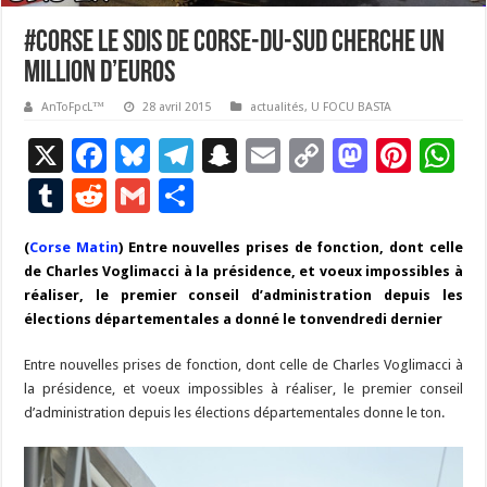
#Corse Le Sdis de Corse-du-Sud cherche un
million d’euros
AnToFpcL™
28 avril 2015
actualités
,
U FOCU BASTA
X
F
Bl
T
S
E
C
M
Pi
W
ac
u
el
n
m
o
as
nt
h
T
R
G
P
e
es
e
a
ai
p
to
er
at
u
e
m
ar
(
Corse Matin
b
)
Entre nouvelles prises de fonction, dont celle
ky
gr
p
l
y
d
es
s
m
d
ai
ta
de Charles Voglimacci à la présidence, et voeux impossibles à
o
a
c
Li
o
t
p
bl
di
l
g
réaliser, le premier conseil d’administration depuis les
o
m
h
n
n
p
élections départementales a donné le tonvendredi dernier
r
t
er
k
at
k
Entre nouvelles prises de fonction, dont celle de Charles Voglimacci à
la présidence, et voeux impossibles à réaliser, le premier conseil
d’administration depuis les élections départementales donne le ton.