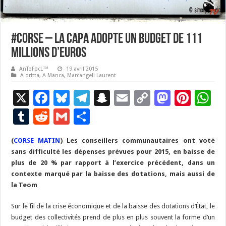
#Corse – La Capa adopte un budget de 111
millions d’euros
AnToFpcL™
19 avril 2015
A dritta, A Manca
,
Marcangeli Laurent
X
F
Bl
T
S
E
C
M
Pi
W
ac
u
el
n
m
o
as
nt
h
T
R
G
P
e
es
e
a
ai
p
to
er
at
u
e
m
ar
(
CORSE MATIN
b
) Les conseillers communautaires ont voté
ky
gr
p
l
y
d
es
s
m
d
ai
ta
sans difficulté les dépenses prévues pour 2015, en baisse de
o
a
c
Li
o
t
p
bl
di
l
g
plus de 20 % par rapport à l’exercice précédent, dans un
o
m
h
n
n
p
contexte marqué par la baisse des dotations, mais aussi de
r
t
er
la Teom
k
at
k
Sur le fil de la crise économique et de la baisse des dotations d’État, le
budget des collectivités prend de plus en plus souvent la forme d’un