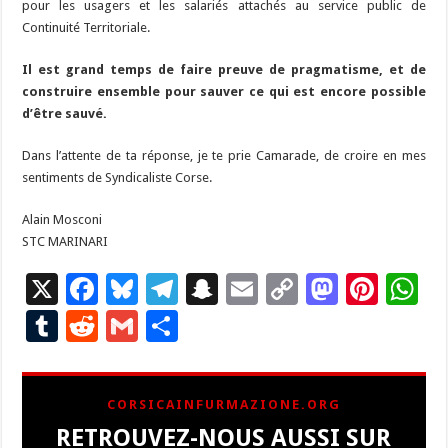
pour les usagers et les salariés attachés au service public de
Continuité Territoriale.
Il est grand temps de faire preuve de pragmatisme, et de
construire ensemble pour sauver ce qui est encore possible
d’être sauvé.
Dans l’attente de ta réponse, je te prie Camarade, de croire en mes
sentiments de Syndicaliste Corse.
Alain Mosconi
STC MARINARI
X
F
Bl
T
S
E
C
M
Pi
W
ac
u
el
n
m
o
as
nt
h
T
R
G
P
e
es
e
a
ai
p
to
er
at
u
e
m
ar
b
ky
gr
p
l
y
d
es
s
m
d
ai
ta
CORSICAINFURMAZIONE.ORG
o
a
c
Li
o
t
p
bl
di
l
g
RETROUVEZ-NOUS AUSSI SUR