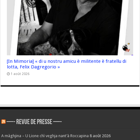
[In Mimoria] « di u nostru amicu è militente è fratellu di
lotta, Felix Dagregorio »
1 août 2026
—- REVUE DE PRESSE —-
A màghjina – U Lione chì veghja nant’à Roccapina
8 août 2026