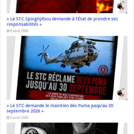
« Le STC Spinghjifocu demande à l’État de prendre ses
responsabilités »
8 août 2026
« Le STC demande le maintien des Puma jusqu’au 30
septembre 2026 »
5 août 2026