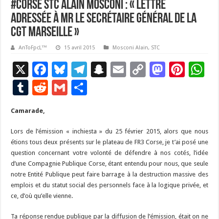
#Corse STC Alain Mosconi : « lettre
adressée à Mr le Secrétaire Général de la
CGT Marseille »
AnToFpcL™
15 avril 2015
Mosconi Alain
,
STC
X
F
Bl
T
S
E
C
M
Pi
W
ac
u
el
n
m
o
as
nt
h
T
R
G
P
e
es
e
a
ai
p
to
er
at
u
e
m
ar
Camarade,
b
ky
gr
p
l
y
d
es
s
m
d
ai
ta
o
a
c
Li
o
t
p
bl
di
l
g
Lors de l’émission « inchiesta » du 25 février 2015, alors que nous
étions tous deux présents sur le plateau de FR3 Corse, je t’ai posé une
o
m
h
n
n
p
r
t
er
question concernant votre volonté de défendre à nos cotés, l’idée
k
at
k
d’une Compagnie Publique Corse, étant entendu pour nous, que seule
notre Entité Publique peut faire barrage à la destruction massive des
emplois et du statut social des personnels face à la logique privée, et
ce, d’où qu’elle vienne.
Ta réponse rendue publique par la diffusion de l’émission, était on ne