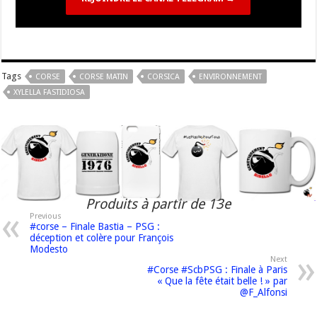
Tags
CORSE
CORSE MATIN
CORSICA
ENVIRONNEMENT
XYLELLA FASTIDIOSA
Produits à partir de 13e
Previous
#corse – Finale Bastia – PSG :
déception et colère pour François
Modesto
Next
#Corse #ScbPSG : Finale à Paris
« Que la fête était belle ! » par
@F_Alfonsi