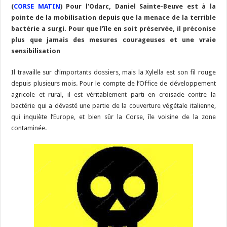
(
CORSE MATIN
b
) Pour l’Odarc, Daniel Sainte-Beuve est à la
ky
gr
p
l
y
d
es
s
m
d
ai
ta
pointe de la mobilisation depuis que la menace de la terrible
o
a
c
Li
o
t
p
bl
di
l
g
bactérie a surgi. Pour que l’île en soit préservée, il préconise
o
m
h
n
n
p
plus que jamais des mesures courageuses et une vraie
r
t
er
sensibilisation
k
at
k
Il travaille sur d’importants dossiers, mais la Xylella est son fil rouge
depuis plusieurs mois. Pour le compte de l’Office de développement
agricole et rural, il est véritablement parti en croisade contre la
bactérie qui a dévasté une partie de la couverture végétale italienne,
qui inquiète l’Europe, et bien sûr la Corse, île voisine de la zone
contaminée.