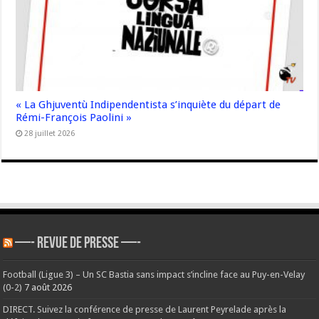
« La Ghjuventù Indipendentista s’inquiète du départ de
Rémi-François Paolini »
28 juillet 2026
—- REVUE DE PRESSE —-
Football (Ligue 3) – Un SC Bastia sans impact s’incline face au Puy-en-Velay
(0-2)
7 août 2026
DIRECT. Suivez la conférence de presse de Laurent Peyrelade après la