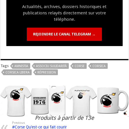
k
at
k
Actualités, archives, dossiers historiques et
publications relayés directement sur votre
téléphone.
REJOINDRE LE CANAL TELEGRAM →
Tags
AMNISTIA
ASSOCIU SULIDARITÀ
CORSE
CORSICA
CORSICA LIBERA
RÉPRESSION
Produits à partir de 13e
Previous
#Corse Qu’est-ce qui fait courir