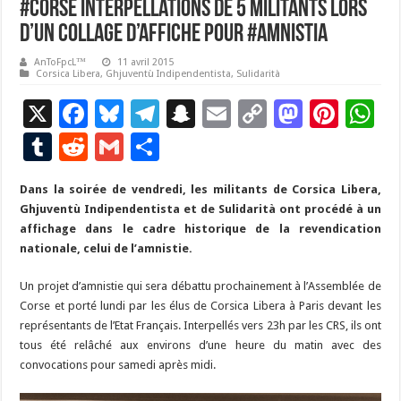
#Corse Interpellations de 5 militants lors
d’un collage d’affiche pour #Amnistia
AnToFpcL™
11 avril 2015
Corsica Libera
,
Ghjuventù Indipendentista
,
Sulidarità
X
F
Bl
T
S
E
C
M
Pi
W
ac
u
el
n
m
o
as
nt
h
T
R
G
P
e
es
e
a
ai
p
to
er
at
u
e
m
ar
Dans la soirée de vendredi, les militants de Corsica Libera,
b
ky
gr
p
l
y
d
es
s
m
d
ai
ta
Ghjuventù Indipendentista et de Sulidarità ont procédé à un
o
a
c
Li
o
t
p
bl
di
l
g
affichage dans le cadre historique de la revendication
o
m
h
n
n
p
nationale, celui de l’amnistie.
r
t
er
k
at
k
Un projet d’amnistie qui sera débattu prochainement à l’Assemblée de
Corse et porté lundi par les élus de Corsica Libera à Paris devant les
représentants de l’Etat Français. Interpellés vers 23h par les CRS, ils ont
tous été relâché aux environs d’une heure du matin avec des
convocations pour samedi après midi.