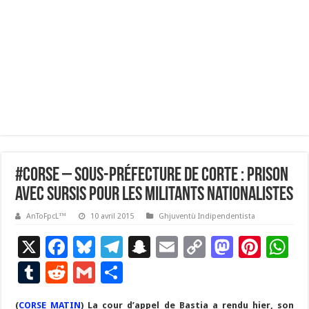
#corse – Sous-préfecture de Corte : prison
avec sursis pour les militants nationalistes
AnToFpcL™
10 avril 2015
Ghjuventù Indipendentista
X
F
Bl
T
S
E
C
M
Pi
W
ac
u
el
n
m
o
as
nt
h
T
R
G
P
e
es
e
a
ai
p
to
er
at
u
e
m
ar
(
CORSE MATIN
) La cour d’appel de Bastia a rendu hier, son