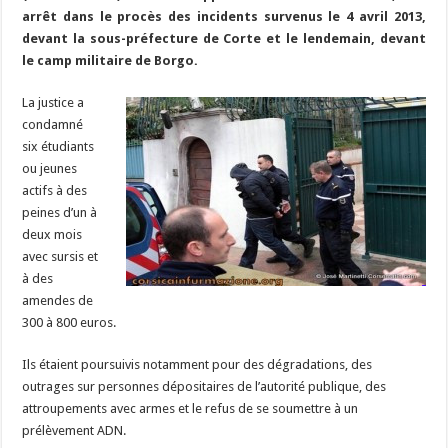
b
ky
gr
p
l
y
d
es
s
m
d
ai
ta
arrêt dans le procès des incidents survenus le 4 avril 2013,
o
a
c
Li
o
t
p
bl
di
l
g
devant la sous-préfecture de Corte et le lendemain, devant
o
m
h
n
n
p
le camp militaire de Borgo.
r
t
er
k
at
k
La justice a
condamné
six étudiants
ou jeunes
actifs à des
peines d’un à
deux mois
avec sursis et
à des
amendes de
300 à 800 euros.
Ils étaient poursuivis notamment pour des dégradations, des
outrages sur personnes dépositaires de l’autorité publique, des
attroupements avec armes et le refus de se soumettre à un
prélèvement ADN.