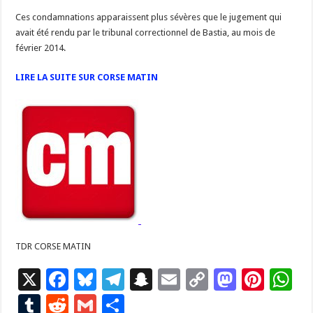
Ces condamnations apparaissent plus sévères que le jugement qui
avait été rendu par le tribunal correctionnel de Bastia, au mois de
février 2014.
LIRE LA SUITE SUR CORSE MATIN
TDR CORSE MATIN
X
F
Bl
T
S
E
C
M
Pi
W
ac
u
el
n
m
o
as
nt
h
T
R
G
P