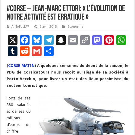
#Corse – Jean-Marc Ettori: « L’évolution de
notre activité est erratique »
AnToFpcL™
9 avril 2015
Économie
X
F
Bl
T
S
E
C
M
Pi
W
ac
u
el
n
m
o
as
nt
h
T
R
G
P
e
es
e
a
ai
p
to
er
at
u
e
m
ar
(
CORSE MATIN
b
) A quelques semaines du début de la saison, le
ky
gr
p
l
y
d
es
s
m
d
ai
ta
PDG de Corsicatours nous reçoit au siège de sa société à
o
a
c
Li
o
t
p
bl
di
l
g
Porto-Vecchio, pour livrer un état des lieux pessimiste du
o
m
h
n
n
p
secteur touristique.
r
t
er
k
at
k
Forts de ses
380 salariés
et de ses 60
millions
d’euros de
chiffre