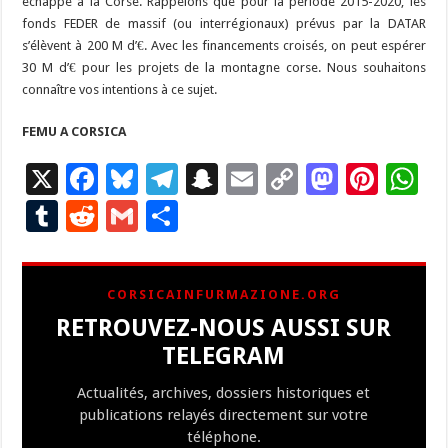
échappé à la Corse. Rappelons que pour la période 2015-2020, les
fonds FEDER de massif (ou interrégionaux) prévus par la DATAR
s’élèvent à 200 M d’€. Avec les financements croisés, on peut espérer
30 M d’€ pour les projets de la montagne corse. Nous souhaitons
connaître vos intentions à ce sujet.
FEMU A CORSICA
X
F
Bl
T
S
E
C
M
Pi
W
ac
u
el
n
m
o
as
nt
h
T
R
G
P
e
es
e
a
ai
p
to
er
at
u
e
m
ar
b
ky
gr
p
l
y
d
es
s
m
d
ai
ta
CORSICAINFURMAZIONE.ORG
o
a
c
Li
o
t
p
bl
di
l
g
RETROUVEZ-NOUS AUSSI SUR
o
m
h
n
n
p
r
t
er
TELEGRAM
k
at
k
Actualités, archives, dossiers historiques et
publications relayés directement sur votre
téléphone.