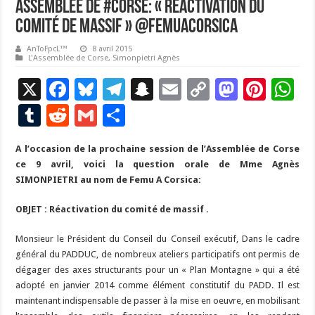
Assemblée de #Corse: « Réactivation du
comité de massif » @FemuACorsica
AnToFpcL™
8 avril 2015
L'Assemblée de Corse
,
Simonpietri Agnès
X
F
Bl
T
S
E
C
M
Pi
W
ac
u
el
n
m
o
as
nt
h
T
R
G
P
e
es
e
a
ai
p
to
er
at
u
e
m
ar
A l’occasion de la prochaine session de l’Assemblée de Corse
b
ky
gr
p
l
y
d
es
s
m
d
ai
ta
ce 9 avril, voici la question orale de Mme Agnès
o
a
c
Li
o
t
p
bl
di
l
g
SIMONPIETRI au nom de Femu A Corsica:
o
m
h
n
n
p
r
t
er
OBJET : Réactivation du comité de massif .
k
at
k
Monsieur le Président du Conseil du Conseil exécutif, Dans le cadre
général du PADDUC, de nombreux ateliers participatifs ont permis de
dégager des axes structurants pour un « Plan Montagne » qui a été
adopté en janvier 2014 comme élément constitutif du PADD. Il est
maintenant indispensable de passer à la mise en oeuvre, en mobilisant