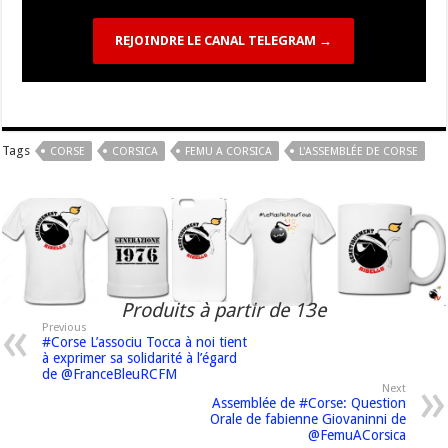
REJOINDRE LE CANAL TELEGRAM →
Tags
CORSE
CORSICA
FEMU A CORSICA
L'ASSEMBLÉE DE CORSE
Produits à partir de 13e
Previous
#Corse L’associu Tocca à noi tient
à exprimer sa solidarité à l’égard
de @FranceBleuRCFM
Next
Assemblée de #Corse: Question
Orale de fabienne Giovaninni de
@FemuACorsica