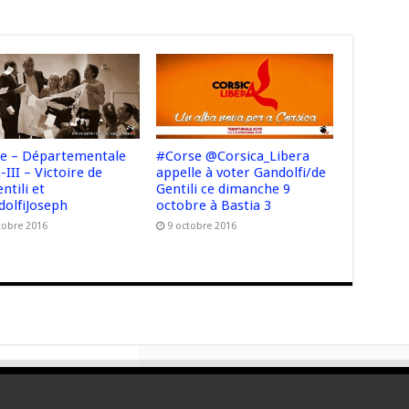
e – Départementale
#Corse @Corsica_Libera
-III – Victoire de
appelle à voter Gandolfi/de
ntili et
Gentili ce dimanche 9
olfiJoseph
octobre à Bastia 3
tobre 2016
9 octobre 2016