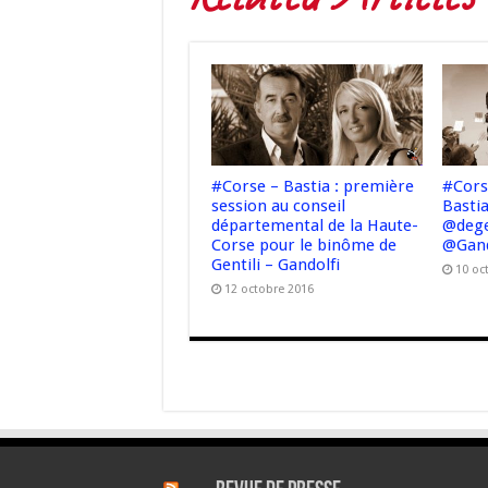
#Corse – Bastia : première
#Cors
session au conseil
Bastia
départemental de la Haute-
@dege
Corse pour le binôme de
@Gand
Gentili – Gandolfi
10 oc
12 octobre 2016