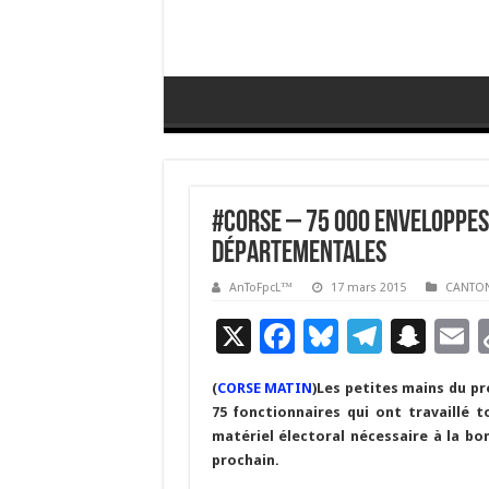
#Corse – 75 000 enveloppes
départementales
AnToFpcL™
17 mars 2015
CANTO
X
F
Bl
T
S
E
ac
u
el
n
(
CORSE MATIN
)
Les petites mains du pr
e
es
e
a
a
75 fonctionnaires qui ont travaillé 
b
ky
gr
p
l
matériel électoral nécessaire à la b
prochain.
o
a
c