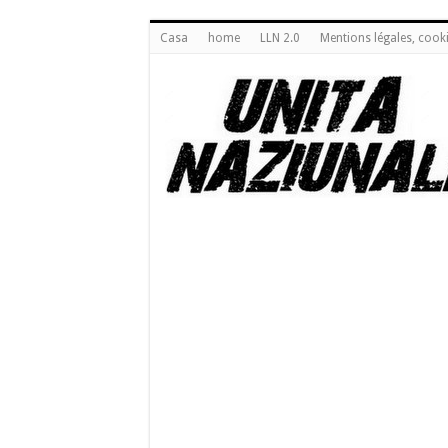
Casa
home
LLN 2.0
Mentions légales, cook