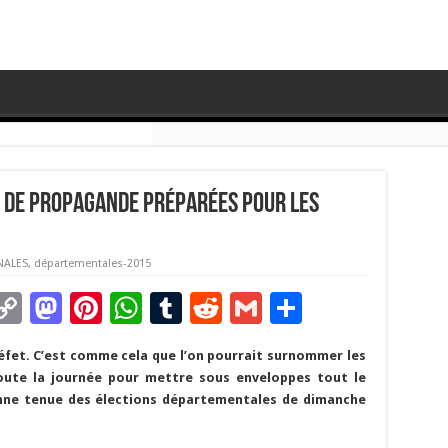
 de propagande préparées pour les
NALES
,
départementales-2015
C
M
Pi
W
T
R
G
P
m
o
as
nt
h
u
e
m
ar
éfet. C’est comme cela que l’on pourrait surnommer les
i
p
to
er
at
m
d
ai
ta
toute la journée pour mettre sous enveloppes tout le
y
d
es
sA
bl
di
l
g
onne tenue des élections départementales de dimanche
Li
o
t
p
r
t
er