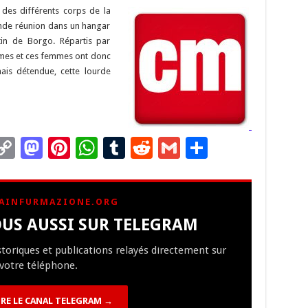
n
n
p
 des différents corps de la
rande réunion dans un hangar
k
in de Borgo. Répartis par
ommes et ces femmes ont donc
ais détendue, cette lourde
C
M
Pi
W
T
R
G
P
m
o
as
nt
h
u
e
m
ar
i
p
to
er
at
m
d
ai
ta
AINFURMAZIONE.ORG
y
d
es
sA
bl
di
l
g
US AUSSI SUR TELEGRAM
Li
o
t
p
r
t
er
istoriques et publications relayés directement sur
n
n
p
votre téléphone.
k
RE LE CANAL TELEGRAM →