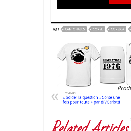
Tags
CANTONALES
CORSE
CORSICA
Produ
Previous
« Solder la question #Corse une
fois pour toute » par @VCarlotti
Related Articles