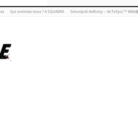
ies
Qui sommes nous ? A SQUADRA
Simonpoli Anthony – AnToFpcL™ Milit