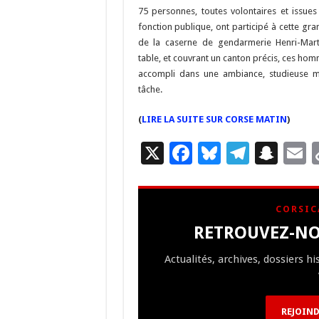
o
m
h
75 personnes, toutes volontaires et issues
fonction publique, ont participé à cette g
k
at
de la caserne de gendarmerie Henri-Mart
table, et couvrant un canton précis, ces h
accompli dans une ambiance, studieuse m
tâche.
(
LIRE LA SUITE SUR CORSE MATIN
)
X
F
Bl
T
S
E
ac
u
el
n
e
es
e
a
a
CORSIC
b
ky
gr
p
l
RETROUVEZ-NO
o
a
c
Actualités, archives, dossiers h
o
m
h
k
at
REJOIND