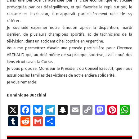
Dans une période caractérisée par la crise économique et sociale
provoquée par ces déséquilibres, et qui favorise le repli sur soi, le
racisme et l’exclusion, il m’apparaît particulièrement utile de s’y
référer.
Je souhaite exprimer notre émotion après la disparition, mardi
dernier, de plusieurs champions sportifs, et de techniciens de la
télévision, dans un accident d’hélicoptère en Argentine.
Vous me permettrez d’avoir une pensée particulière pour Florence
ARTHAUD qui, au-delà même de sa pratique sportive, avait noué des
liens étroits avec la Corse.
Je vous propose, Monsieur le Président du Conseil Exécutif, que nous
assurions les familles des victimes de notre entière solidarité.
Je vous remercie.
Dominique Bucchini
X
F
Bl
T
S
E
C
M
Pi
W
ac
u
el
n
m
o
as
nt
h
T
R
G
P
e
es
e
a
ai
p
to
er
at
u
e
m
ar