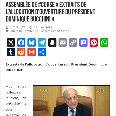
Assemblée de #Corse « Extraits de
l’allocution d’ouverture du Président
Dominique BUCCHINI »
AnToFpcL™
14 mars 2015
Bucchini Dominique
,
L'Assemblée de Corse
X
F
Bl
T
S
E
C
M
Pi
W
ac
u
el
n
m
o
as
nt
h
T
R
G
P
e
es
e
a
ai
p
to
er
at
u
e
m
ar
Extraits de l’allocution d’ouverture du Président Dominique
b
ky
gr
p
l
y
d
es
s
m
d
ai
ta
BUCCHINI:
o
a
c
Li
o
t
p
bl
di
l
g
o
m
h
n
n
p
r
t
er
Mes chers
k
at
k
collègues,
je tiens, en
préalable, à
vous
remercier de