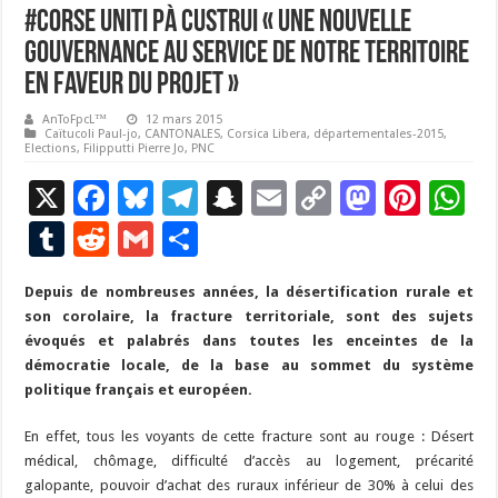
#Corse Uniti Pà Custrui « Une nouvelle
gouvernance au service de notre territoire
en faveur du projet »
AnToFpcL™
12 mars 2015
Caïtucoli Paul-jo
,
CANTONALES
,
Corsica Libera
,
départementales-2015
,
Elections
,
Filipputti Pierre Jo
,
PNC
X
F
Bl
T
S
E
C
M
Pi
W
ac
u
el
n
m
o
as
nt
h
T
R
G
P
e
es
e
a
ai
p
to
er
at
u
e
m
ar
Depuis de nombreuses années, la désertification rurale et
b
ky
gr
p
l
y
d
es
s
m
d
ai
ta
son corolaire, la fracture territoriale, sont des sujets
o
a
c
Li
o
t
p
bl
di
l
g
évoqués et palabrés dans toutes les enceintes de la
o
m
h
n
n
p
démocratie locale, de la base au sommet du système
r
t
er
politique français et européen.
k
at
k
En effet, tous les voyants de cette fracture sont au rouge : Désert
médical, chômage, difficulté d’accès au logement, précarité
galopante, pouvoir d’achat des ruraux inférieur de 30% à celui des