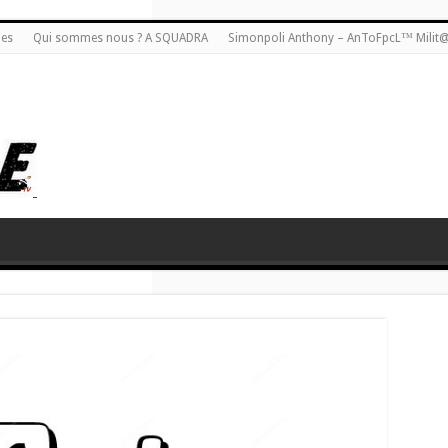
ies
Qui sommes nous ? A SQUADRA
Simonpoli Anthony – AnToFpcL™ Milit