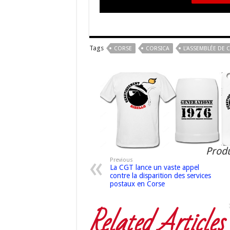
Tags
CORSE
CORSICA
L'ASSEMBLÉE DE 
Produ
Previous
La CGT lance un vaste appel
contre la disparition des services
postaux en Corse
Related Articles