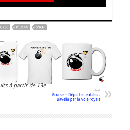
CORSE
PÉLICAN
SNCM
its à partir de 13e
Next
#corse – Départementales :
Bavella par la voie royale