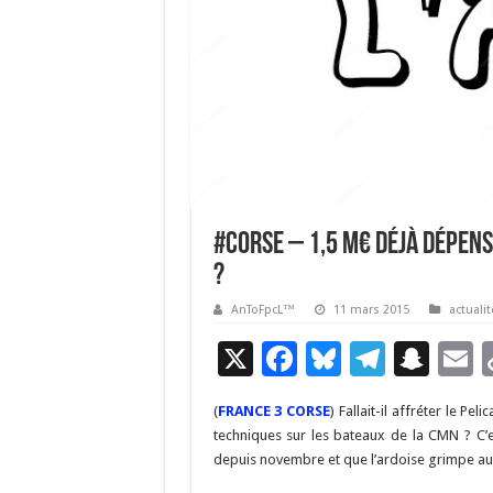
#Corse – 1,5 M€ déjà dépens
?
AnToFpcL™
11 mars 2015
actualit
X
F
Bl
T
S
E
ac
u
el
n
(
FRANCE 3 CORSE
) Fallait-il affréter le Pe
e
es
e
a
a
techniques sur les bateaux de la CMN ? C’e
b
ky
gr
p
l
depuis novembre et que l’ardoise grimpe au