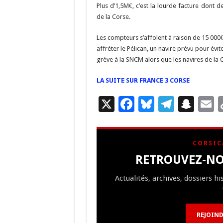
o
a
c
Plus d’1,5M€, c’est la lourde facture dont de
o
m
h
de la Corse.
k
at
Les compteurs s’affolent à raison de 15 000€ p
affréter le Pélican, un navire prévu pour évit
grève à la SNCM alors que les navires de la 
LA SUITE SUR FRANCE 3 CORSE
X
F
Bl
T
S
E
ac
u
el
n
e
es
e
a
a
CORSIC
b
ky
gr
p
l
RETROUVEZ-NO
o
a
c
Actualités, archives, dossiers h
o
m
h
k
at
REJOIND