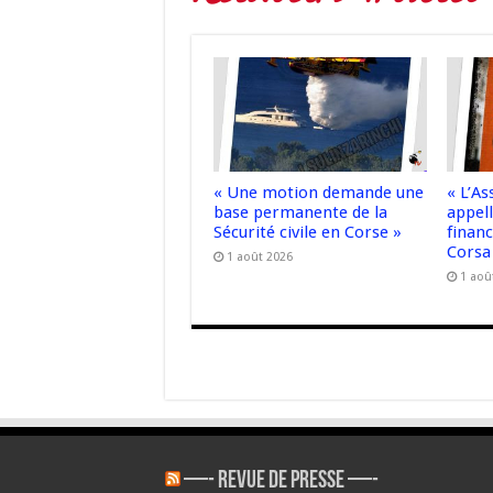
« Une motion demande une
« L’A
base permanente de la
appell
Sécurité civile en Corse »
finan
Corsa
1 août 2026
1 aoû
—- REVUE DE PRESSE —-