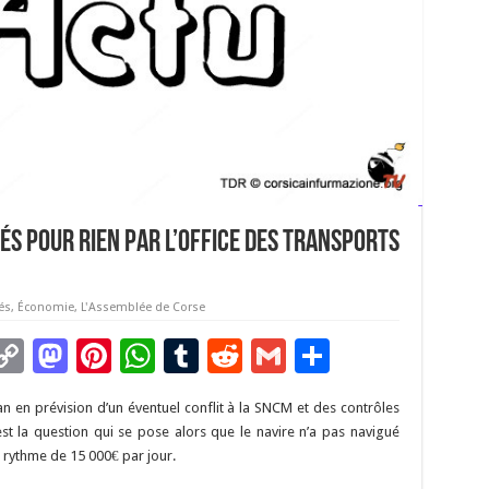
és pour rien par l’Office des Transports
és
,
Économie
,
L'Assemblée de Corse
C
M
Pi
W
T
R
G
P
m
o
as
nt
h
u
e
m
ar
lican en prévision d’un éventuel conflit à la SNCM et des contrôles
i
p
to
er
at
m
d
ai
ta
st la question qui se pose alors que le navire n’a pas navigué
y
d
es
sA
bl
di
l
g
 rythme de 15 000€ par jour.