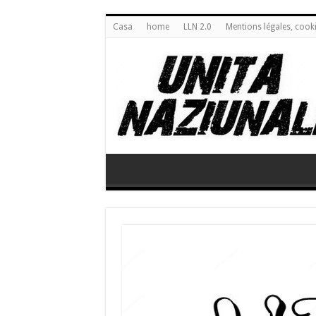
Casa
home
LLN 2.0
Mentions légales, cook