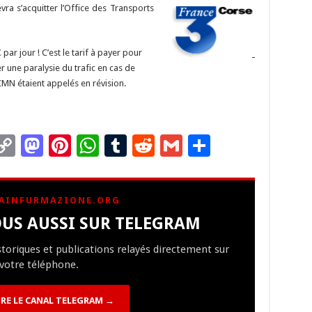
Li
o
t
p
r
t
er
vra s’acquitter l’Office des Transports
n
n
p
k
ar jour ! C’est le tarif à payer pour
er une paralysie du trafic en cas de
CMN étaient appelés en révision.
C
M
Pi
W
T
R
G
P
m
o
as
nt
h
u
e
m
ar
i
p
to
er
at
m
d
ai
ta
AINFURMAZIONE.ORG
y
d
es
sA
bl
di
l
g
US AUSSI SUR TELEGRAM
Li
o
t
p
r
t
er
istoriques et publications relayés directement sur
n
n
p
votre téléphone.
k
RE LE CANAL TELEGRAM →