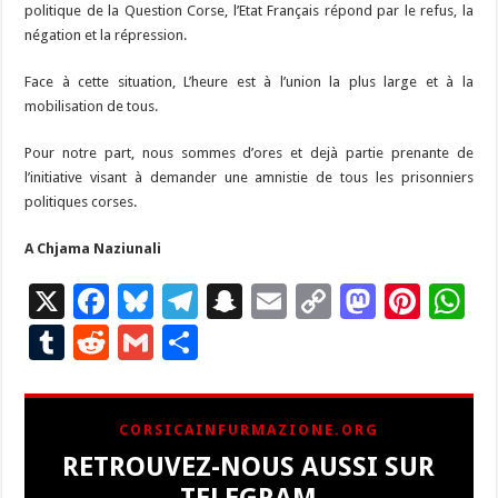
politique de la Question Corse, l’Etat Français répond par le refus, la
négation et la répression.
Face à cette situation, L’heure est à l’union la plus large et à la
mobilisation de tous.
Pour notre part, nous sommes d’ores et dejà partie prenante de
l’initiative visant à demander une amnistie de tous les prisonniers
politiques corses.
A Chjama Naziunali
X
F
Bl
T
S
E
C
M
Pi
W
ac
u
el
n
m
o
as
nt
h
T
R
G
P
e
es
e
a
ai
p
to
er
at
u
e
m
ar
b
ky
gr
p
l
y
d
es
s
m
d
ai
ta
CORSICAINFURMAZIONE.ORG
o
a
c
Li
o
t
p
bl
di
l
g
RETROUVEZ-NOUS AUSSI SUR
o
m
h
n
n
p
r
t
er