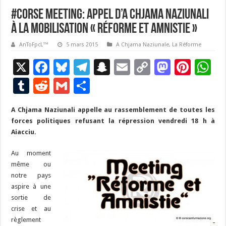
#Corse Meeting: Appel d’A Chjama Naziunali
à la mobilisation « réforme et amnistie »
AnToFpcL™
5 mars 2015
A Chjama Naziunale
,
La Réforme
X
F
Bl
T
S
E
C
M
Pi
W
ac
u
el
n
m
o
as
nt
h
T
R
G
P
e
es
e
a
ai
p
to
er
at
u
e
m
ar
A Chjama Naziunali appelle au rassemblement de toutes les
b
ky
gr
p
l
y
d
es
s
m
d
ai
ta
forces politiques refusant la répression vendredi 18 h à
o
a
c
Li
o
t
p
bl
di
l
g
Aiacciu.
o
m
h
n
n
p
r
t
er
Au moment
k
at
k
même ou
notre pays
aspire à une
sortie de
crise et au
règlement