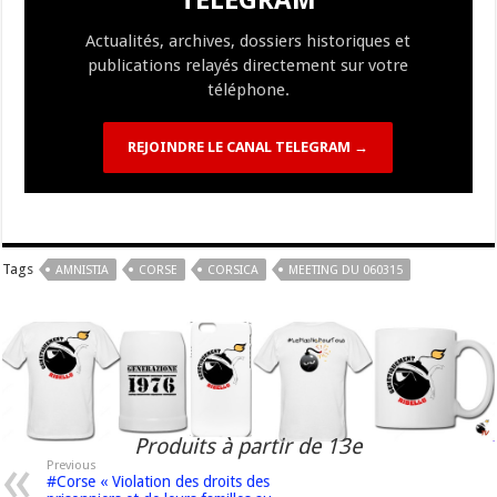
TELEGRAM
k
at
k
Actualités, archives, dossiers historiques et
publications relayés directement sur votre
téléphone.
REJOINDRE LE CANAL TELEGRAM →
Tags
AMNISTIA
CORSE
CORSICA
MEETING DU 060315
Produits à partir de 13e
Previous
#Corse « Violation des droits des