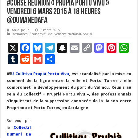
#Corse Réunion « Prupià portu vivu »
Vendredi 6 mars 2015 à 18 heures
@DumaneDaFa
AnToFpcL™
6 mars 2015
actualités
,
Économie
,
Mouvement National
,
Social
X
F
Bl
T
S
E
C
M
Pi
W
ac
u
el
n
m
o
as
nt
h
T
R
G
P
e
es
e
a
ai
p
to
er
at
u
e
m
ar
05
U Cullitivu Prupià Portu Vivu
b
ky
gr
p
, est scandalisé par la mise en
l
y
d
es
s
m
d
ai
ta
sommeil de la ligne entre la ville et Porto Torres ; elle
o
a
c
Li
o
t
p
bl
di
l
g
compromet le développement du port du Valincu. Réunis au
o
m
h
n
n
p
sein du Collectif « Pruprià Portu Vivu », des professionnels
r
t
er
s’inquiètent de la suppression annoncée de la liaison entre
k
at
k
Propriano et Porto Torres, en Sardaigne
Soutenu par
le
Collectif
Dumani Da