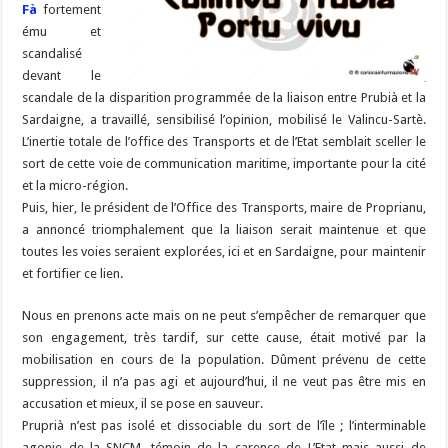
Fà
fortement
ému et
scandalisé
devant le
scandale de la disparition programmée de la liaison entre Prubià et la
Sardaigne, a travaillé, sensibilisé l’opinion, mobilisé le Valincu-Sartè.
L’inertie totale de l’office des Transports et de l’Etat semblait sceller le
sort de cette voie de communication maritime, importante pour la cité
et la micro-région.
Puis, hier, le président de l’Office des Transports, maire de Proprianu,
a annoncé triomphalement que la liaison serait maintenue et que
toutes les voies seraient explorées, ici et en Sardaigne, pour maintenir
et fortifier ce lien.
Nous en prenons acte mais on ne peut s’empêcher de remarquer que
son engagement, très tardif, sur cette cause, était motivé par la
mobilisation en cours de la population. Dûment prévenu de cette
suppression, il n’a pas agi et aujourd’hui, il ne veut pas être mis en
accusation et mieux, il se pose en sauveur.
Pruprià n’est pas isolé et dissociable du sort de l’île ; l’interminable
agonie de la SNCM, témoin de la carence de L’Etat mais aussi de