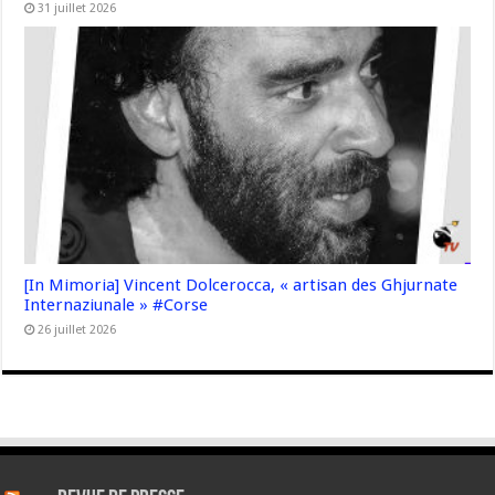
31 juillet 2026
[In Mimoria] Vincent Dolcerocca, « artisan des Ghjurnate
Internaziunale » #Corse
26 juillet 2026