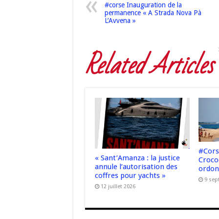
#corse Inauguration de la
permanence « A Strada Nova Pà
L’Avvena »
Related Articles
#Corse
« Sant’Amanza : la justice
Crocod
annule l’autorisation des
ordon
coffres pour yachts »
9 sep
12 juillet 2026