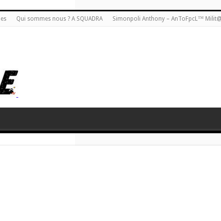
ies
Qui sommes nous ? A SQUADRA
Simonpoli Anthony – AnToFpcL™ Milit