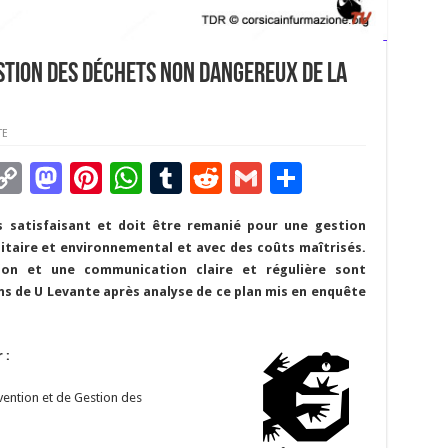
stion des déchets non dangereux de la
TE
C
M
Pi
W
T
R
G
P
m
o
as
nt
h
u
e
m
ar
as satisfaisant et doit être remanié pour une gestion
i
p
to
er
at
m
d
ai
ta
itaire et environnemental et avec des coûts maîtrisés.
y
d
es
sA
bl
di
l
g
on et une communication claire et régulière sont
ons de U Levante après analyse de ce plan mis en enquête
Li
o
t
p
r
t
er
n
n
p
 :
k
ention et de Gestion des