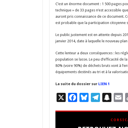
C’est un énorme document : 1 500 pages pou
technique » de 33 pages n’est accessible qu
auront pris connaissance de ce document. Co
est probable que la participation citoyenne 
Le public justement est en attente depuis 201
janvier 2014, date à laquelle le nouveau pla
Cette lenteur a deux conséquences : les réglem
population se lasse. Le peu d’efficacité de la 
80% (voire 90%) de déchets bruts vont à l’e
équipements destinés au tri et à la valorisat
La suite du dossier sur
LIEN 1
X
F
Bl
T
S
E
ac
u
el
n
e
es
e
a
a
CORSIC
b
ky
gr
p
l