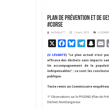
Plan de prévention et de ge
#Corse
AnToFpcL™
1 mars 2015
U LEVAN
X
F
Bl
T
S
E
ac
u
el
n
(
U LEVANTE
) “Le plan actuel n’est p
e
es
e
a
a
efficace des déchets sans impacts san
b
ky
gr
p
l
Un accompagnement de la populati
indispensables” ; ce sont les conclusi
o
a
c
publique.
o
m
h
Texte remis au Commissaire enquêteur
k
at
1° Observations sur le PPGDND (Plan de Prév
Déchets NonDangereux