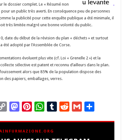
r le dossier complet. Le « Résumé non
e pour un public très averti. En conséquence peu de personnes
mme la publicité pour cette enquête publique a été minimale, il
soit très limitée malgré une bonne volonté du public.
0, date du début de la révision du plan « déchets » et surtout
n a été adopté par l’Assemblée de Corse.
entations évoluent plus vite (cf. Loi « Grenelle 2 ») et la
collecte sélective est patent et reconnu d’ailleurs dans le plan.
nfouissement alors que 85% de la population dispose des
ion des papiers, emballages, verres.
C
M
Pi
W
T
R
G
P
m
o
as
nt
h
u
e
m
ar
i
p
to
er
at
m
d
ai
ta
AINFURMAZIONE.ORG
y
d
es
sA
bl
di
l
g