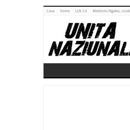
Casa
home
LLN 2.0
Mentions légales, cook