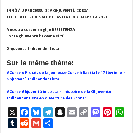
INNÒ À U PRUCESSU DI A GHJUVENTÙ CORSA !
TUTTI À U TRIBUNALE DI BASTIA U 4 DI MARZU À 2ORE.
A nostra cuscenza ghjè RESISTENZA
Lotta ghjuventù l’avvene sì tù
Ghjuventù Indipendentista
Sur le même thème:
#Corse « Procès de la jeunesse Corse à Bastia le 17 février » –
Ghjuventù Indipendentista
#Corse Ghjuventù in Lotta – l’histoire de la Ghjuventù
Indipendentista en ouverture des Scontri
.
X
F
Bl
T
S
E
C
M
Pi
W
ac
u
el
n
m
o
as
nt
h
T
R
G
P
e
es
e
a
ai
p
to
er
at
u
e
m
ar