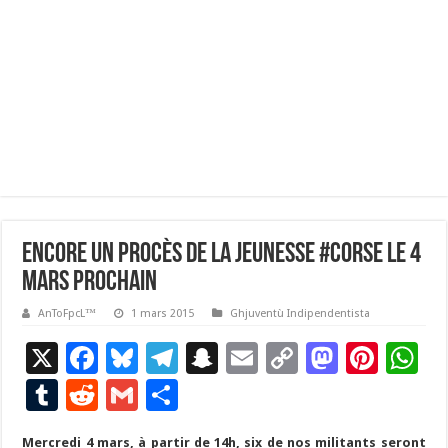
Encore un Procès de la jeunesse #Corse le 4
mars prochain
AnToFpcL™
1 mars 2015
Ghjuventù Indipendentista
X
F
Bl
T
S
E
C
M
Pi
W
ac
u
el
n
m
o
as
nt
h
T
R
G
P
e
es
e
a
ai
p
to
er
at
u
e
m
ar
Mercredi 4 mars, à partir de 14h, six de nos militants seront