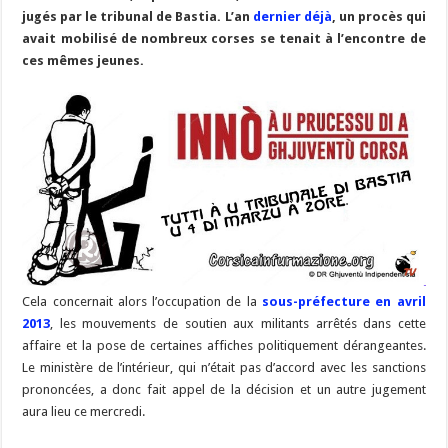
b
ky
gr
p
l
y
d
es
s
m
d
ai
ta
jugés par le tribunal de Bastia. L’an
dernier déjà
, un procès qui
o
a
c
Li
o
t
p
bl
di
l
g
avait mobilisé de nombreux corses se tenait à l’encontre de
o
m
h
n
n
p
ces mêmes jeunes.
r
t
er
k
at
k
Cela concernait alors l’occupation de la
sous-préfecture en avril
2013
, les mouvements de soutien aux militants arrêtés dans cette
affaire et la pose de certaines affiches politiquement dérangeantes.
Le ministère de l’intérieur, qui n’était pas d’accord avec les sanctions
prononcées, a donc fait appel de la décision et un autre jugement
aura lieu ce mercredi.