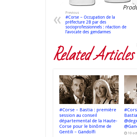
Produ
Previous
#Corse – Occupation de la
préfecture 2B par des
socioprofessionnels : réaction de
l’avocate des gendarmes
Related Articles
#Corse – Bastia : première
#Cors
session au conseil
Bastia
départemental de la Haute-
@dege
Corse pour le binôme de
@Gand
Gentili – Gandolfi
10 oc