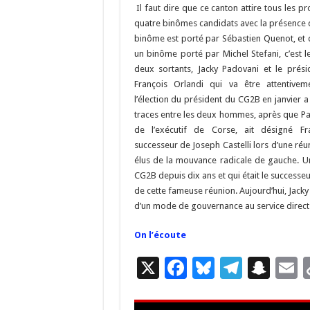
o
a
c
Il faut dire que ce canton attire tous les proj
o
m
h
quatre binômes candidats avec la présence d
binôme est porté par Sébastien Quenot, et
k
at
un binôme porté par Michel Stefani, c’est l
deux sortants, Jacky Padovani et le prési
François Orlandi qui va être attentivem
l’élection du président du CG2B en janvier a
traces entre les deux hommes, après que Pau
de l’exécutif de Corse, ait désigné F
successeur de Joseph Castelli lors d’une ré
élus de la mouvance radicale de gauche. Un 
CG2B depuis dix ans et qui était le successeu
de cette fameuse réunion. Aujourd’hui, Jacky 
d’un mode de gouvernance au service direct 
On l’écoute
X
F
Bl
T
S
E
ac
u
el
n