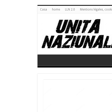
Casa
home
LLN 2.0
Mentions légales, cook