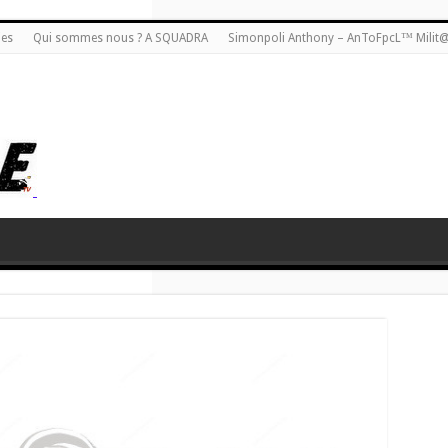
ies
Qui sommes nous ? A SQUADRA
Simonpoli Anthony – AnToFpcL™ Milit