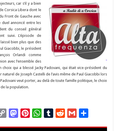
Li
o
t
p
r
t
er
ecteurs, car s’il y a bien
n
n
p
e Corsica Libera dont le
 du Front de Gauche avec
k
e duel annoncé entre les
dent du conseil général
ent suivi. L’épisode de
 laissé bien plus que des
l Giacobbi, le président
rançois Orlandi comme
union avec l’ensemble des
choix qui a blessé Jacky Padovani, qui était vice-président du
r naturel de Joseph Castelli de l’avis même de Paul Giacobbi lors
Padovani veut porter, au delà de toute famille politique, le choix
de la population.
C
M
Pi
W
T
R
G
P
m
o
as
nt
h
u
e
m
ar