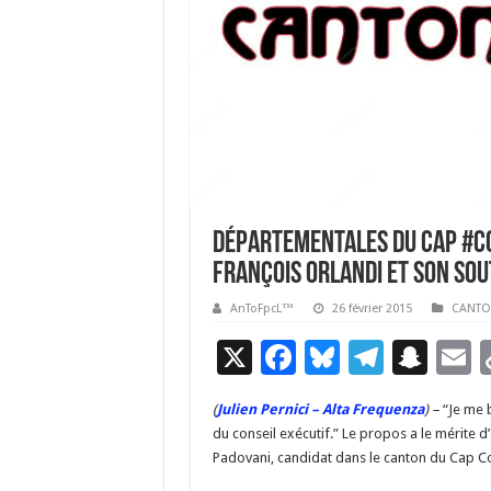
Départementales du Cap #Co
François Orlandi et son sou
AnToFpcL™
26 février 2015
CANTO
X
F
Bl
T
S
E
ac
u
el
n
(
Julien Pernici – Alta Frequenza
) –
“Je me 
e
es
e
a
a
du conseil exécutif.” Le propos a le mérite 
b
ky
gr
p
l
Padovani, candidat dans le canton du Cap C