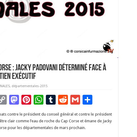
rse : Jacky Padovani déterminé face à
tien exécutif
NALES
,
départementales-2015
C
M
Pi
W
T
R
G
P
m
o
as
nt
h
u
e
m
ar
bats contre le président du conseil général et contre le président
i
p
to
er
at
m
d
ai
ta
d’être clair comme l’eau de roche du Cap Corse et émane de Jacky
y
d
es
sA
bl
di
l
g
orse pour les départementales de mars prochain.