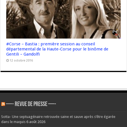
#Corse – Bastia : première session au conseil
départemental de la Haute-Corse pour le binôme de
Gentili – Gandolfi
12 octobre 2016
—- REVUE DE PRESSE —-
Sotta- Une septuagénaire retrouvée saine et sauve après s’être égarée
dans le maquis
6 août 2026