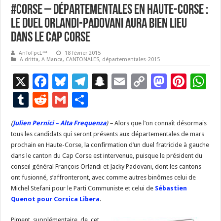
#Corse – Départementales en Haute-Corse :
le duel Orlandi-Padovani aura bien lieu
dans le Cap Corse
AnToFpcL™
18 février 2015
A dritta, A Manca
,
CANTONALES
,
départementales-2015
X
F
Bl
T
S
E
C
M
Pi
W
ac
u
el
n
m
o
as
nt
h
T
R
G
P
e
es
e
a
ai
p
to
er
at
u
e
m
ar
(
Julien Pernici – Alta Frequenza
b
ky
gr
) –
p
Alors que l’on connaît désormais
l
y
d
es
s
m
d
ai
ta
tous les candidats qui seront présents aux départementales de mars
o
a
c
Li
o
t
p
bl
di
l
g
prochain en Haute-Corse, la confirmation d’un duel fratricide à gauche
o
m
h
n
n
p
dans le canton du Cap Corse est intervenue, puisque le président du
r
t
er
conseil général François Orlandi et Jacky Padovani, dont les cantons
k
at
k
ont fusionné, s’affronteront, avec comme autres binômes celui de
Michel Stefani pour le Parti Communiste et celui de
Sébastien
Quenot pour Corsica Libera
.
Piment supplémentaire de cet