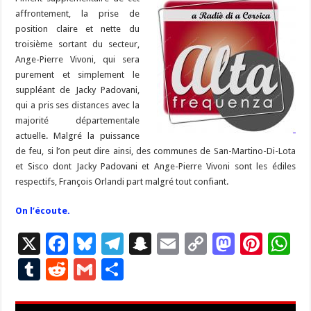
affrontement, la prise de
position claire et nette du
troisième sortant du secteur,
Ange-Pierre Vivoni, qui sera
purement et simplement le
suppléant de Jacky Padovani,
qui a pris ses distances avec la
majorité départementale
actuelle. Malgré la puissance
de feu, si l’on peut dire ainsi, des communes de San-Martino-Di-Lota
et Sisco dont Jacky Padovani et Ange-Pierre Vivoni sont les édiles
respectifs, François Orlandi part malgré tout confiant.
On l’écoute.
X
F
Bl
T
S
E
C
M
Pi
W
ac
u
el
n
m
o
as
nt
h
T
R
G
P
e
es
e
a
ai
p
to
er
at
u
e
m
ar
b
ky
gr
p
l
y
d
es
s