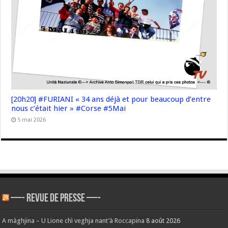
[20h20] #FURIANI « 34 ans déjà et pour beaucoup d’entre
nous c’était hier » #Corse #5Mai
5 mai 2026
—- REVUE DE PRESSE —-
A màghjina – U Lione chì veghja nant’à Roccapina
8 août 2026