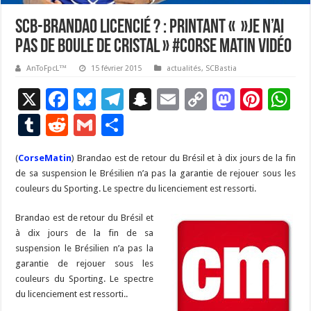
SCB-Brandao licencié ? : Printant « »je n’ai
pas de boule de cristal » #Corse Matin Vidéo
AnToFpcL™
15 février 2015
actualités
,
SCBastia
X
F
Bl
T
S
E
C
M
Pi
W
ac
u
el
n
m
o
as
nt
h
T
R
G
P
e
es
e
a
ai
p
to
er
at
u
e
m
ar
(
CorseMatin
b
) Brandao est de retour du Brésil et à dix jours de la fin
ky
gr
p
l
y
d
es
s
m
d
ai
ta
de sa suspension le Brésilien n’a pas la garantie de rejouer sous les
o
a
c
Li
o
t
p
bl
di
l
g
couleurs du Sporting. Le spectre du licenciement est ressorti.
o
m
h
n
n
p
r
t
er
Brandao est de retour du Brésil et
k
at
k
à dix jours de la fin de sa
suspension le Brésilien n’a pas la
garantie de rejouer sous les
couleurs du Sporting. Le spectre
du licenciement est ressorti..