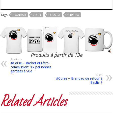
Tags
BRANDAO
CORSE
CORSICA
SCBASTIA
Produits à partir de 13e
Previous
#Corse – Racket et rétro-
commission: six personnes
gardées à vue
Next
#Corse – Brandao de retour à
Bastia ?
Related Articles