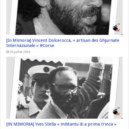
[In Mimoria] Vincent Dolcerocca, « artisan des Ghjurnate
Internaziunale » #Corse
26 juillet 2026
[IN MIMORIA] Yves Stella « militantu di a prima trinca »