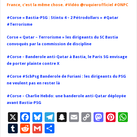
France, c’est la même chose. #Vidéo @ruquierofficiel #ONPC
#Corse « Bastia-PSG : Stintu 4 – 2 Pétrodollars » #Qatar
#Terrorisme
Corse « Qatar – Terrorisme » les dirigeants du SC Bastia
convoqués par la commission de discipline
#Corse – Banderole anti-Qatar à Bastia, le Paris SG envisage
de porter plainte contre X
#Corse #ScbPsg Banderole de Furiani : les dirigeants du PSG
ne veulent pas en rester là
#Corse – Charlie Hebdo: une banderole anti-Qatar déployée
avant Bastia-PSG
X
F
Bl
T
S
E
C
M
Pi
W
ac
u
el
n
m
o
as
nt
h
T
R
G
P
e
es
e
a
ai
p
to
er
at