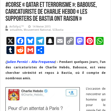
#Corse « Qatar et Terrorisme »: Babouse,
caricaturiste de Charlie Hebdo « les
supporters de Bastia ont raison »
AnToFpcL™
14 février 2015
actualités
,
Mouvement National
,
SCBastia
X
F
Bl
T
S
E
C
M
Pi
W
ac
u
el
n
m
o
as
nt
h
T
R
G
P
e
es
e
a
ai
p
to
er
at
u
e
m
ar
(
Julien Pernici – Alta Frequenza
b
ky
gr
p
) –
Pendant quelques jours, l’un
l
y
d
es
s
m
d
ai
ta
des caricaturistes de Charlie Hebdo, Babouse, est venu
o
a
c
Li
o
t
p
bl
di
l
g
chercher sérénité et repos à Bastia, où il compte de
o
m
h
n
n
p
nombreux amis.
r
t
er
k
at
k
L’occasion de
rencontrer un
homme qui
pour le
simple fait de