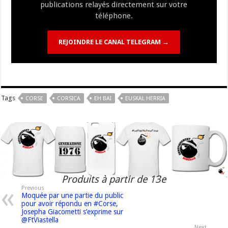
publications relayés directement sur votre
téléphone.
REJOINDRE LE CANAL TELEGRAM →
Tags
CORSE
CORSICA
EH BAI
EUSKAL HERRIA
Produits à partir de 13e
Previous
Moquée par une partie du public
pour avoir répondu en #Corse,
Josepha Giacometti s’exprime sur
@FtViastella
Next