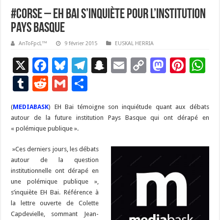
#corse – EH Bai s’inquiète pour l’institution
Pays Basque
AnToFpcL™
9 février 2015
EUSKAL HERRIA
X
F
Bl
T
S
E
C
M
Pi
W
ac
u
el
n
m
o
as
nt
h
T
R
G
P
e
es
e
a
ai
p
to
er
at
u
e
m
ar
(
MEDIABASK
b
) EH Bai témoigne son inquiétude quant aux débats
ky
gr
p
l
y
d
es
s
m
d
ai
ta
autour de la future institution Pays Basque qui ont dérapé en
o
a
c
Li
o
t
p
bl
di
l
g
« polémique publique ».
o
m
h
n
n
p
r
t
er
»Ces derniers jours, les débats
k
at
k
autour de la question
institutionnelle ont dérapé en
une polémique publique »,
s’inquiète EH Bai. Référence à
la lettre ouverte de Colette
Capdevielle, sommant Jean-