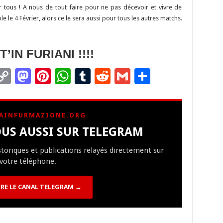
ar tous ! A nous de tout faire pour ne pas décevoir et vivre de
 le 4 Février, alors ce le sera aussi pour tous les autres matchs.
IN FURIANI !!!!
C
M
Pi
W
T
R
G
P
m
o
as
nt
h
u
e
m
ar
i
p
to
er
at
m
d
ai
ta
AINFURMAZIONE.ORG
y
d
es
sA
bl
di
l
g
US AUSSI SUR TELEGRAM
Li
o
t
p
r
t
er
istoriques et publications relayés directement sur
n
n
p
votre téléphone.
k
RE LE CANAL TELEGRAM →