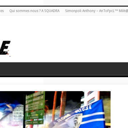
ies
Qui sommes nous ? A SQUADRA
Simonpoli Anthony – AnToFpcL™ Milit