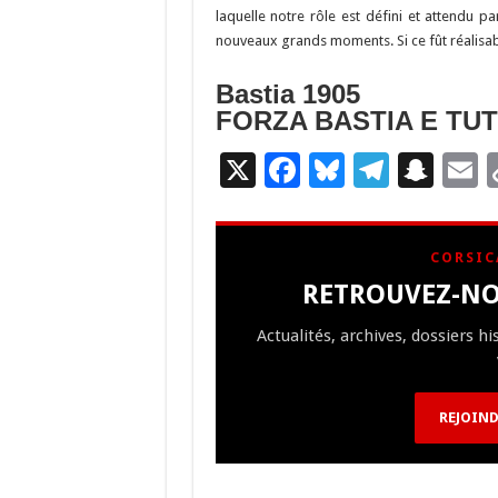
laquelle notre rôle est défini et attendu p
nouveaux grands moments. Si ce fût réalisable
Bastia 1905
FORZA BASTIA E TUTT’
X
F
Bl
T
S
E
ac
u
el
n
e
es
e
a
a
CORSIC
b
ky
gr
p
l
RETROUVEZ-NO
o
a
c
Actualités, archives, dossiers h
o
m
h
k
at
REJOIND