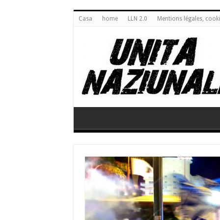
Casa
home
LLN 2.0
Mentions légales, cook