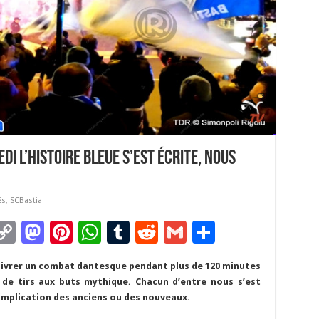
i l’Histoire bleue s’est écrite, Nous
és
,
SCBastia
C
M
Pi
W
T
R
G
P
m
o
as
nt
h
u
e
m
ar
u livrer un combat dantesque pendant plus de 120 minutes
i
p
to
er
at
m
d
ai
ta
 de tirs aux buts mythique. Chacun d’entre nous s’est
y
d
es
sA
bl
di
l
g
l’implication des anciens ou des nouveaux.