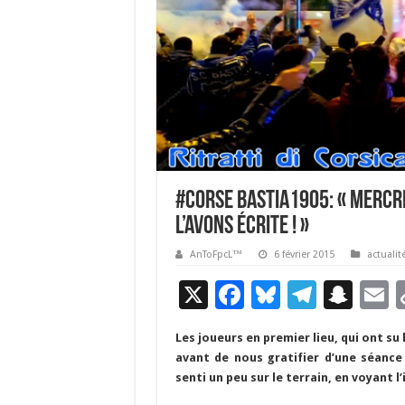
#Corse Bastia1905: « Mercred
l’avons écrite ! »
AnToFpcL™
6 février 2015
actualit
X
F
Bl
T
S
E
ac
u
el
n
Les joueurs en premier lieu, qui ont s
e
es
e
a
a
avant de nous gratifier d’une séance
b
ky
gr
p
l
senti un peu sur le terrain, en voyant 