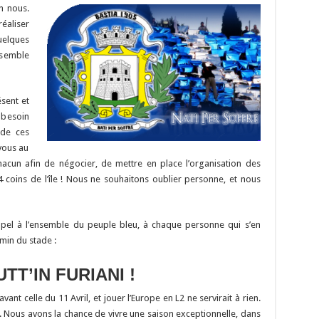
Li
o
t
p
r
t
er
en nous.
n
n
p
éaliser
uelques
k
ssemble
sent et
 besoin
 de ces
vous au
hacun afin de négocier, de mettre en place l’organisation des
 4 coins de l’île ! Nous ne souhaitons oublier personne, et nous
ppel à l’ensemble du peuple bleu, à chaque personne qui s’en
min du stade :
UTT’IN FURIANI !
ant celle du 11 Avril, et jouer l’Europe en L2 ne servirait à rien.
 Nous avons la chance de vivre une saison exceptionnelle, dans