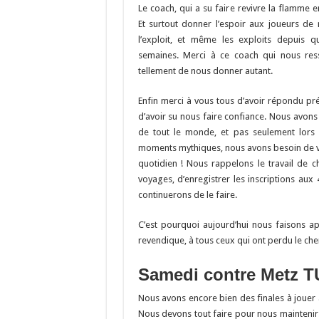
o
a
c
Le coach, qui a su faire revivre la flamme 
o
m
h
Et surtout donner l’espoir aux joueurs de r
l’exploit, et même les exploits depuis q
k
at
semaines. Merci à ce coach qui nous re
tellement de nous donner autant.
Enfin merci à vous tous d’avoir répondu pré
d’avoir su nous faire confiance. Nous avons
de tout le monde, et pas seulement lors
moments mythiques, nous avons besoin de 
quotidien ! Nous rappelons le travail de c
voyages, d’enregistrer les inscriptions aux
continuerons de le faire.
C’est pourquoi aujourd’hui nous faisons a
revendique, à tous ceux qui ont perdu le che
Samedi contre Metz T
Nous avons encore bien des finales à jouer av
Nous devons tout faire pour nous maintenir.