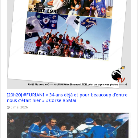
[20h20] #FURIANI « 34 ans déjà et pour beaucoup d’entre
nous c’était hier » #Corse #5Mai
5 mai 2026