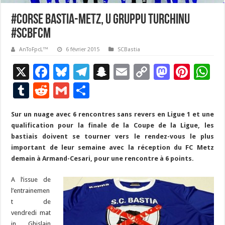
#Corse Bastia-Metz, u gruppu turchinu
#‎SCBFCM‬
AnToFpcL™
6 février 2015
SCBastia
X
F
Bl
T
S
E
C
M
Pi
W
ac
u
el
n
m
o
as
nt
h
T
R
G
P
e
es
e
a
ai
p
to
er
at
u
e
m
ar
Sur un nuage avec 6 rencontres sans revers en Ligue 1 et une
b
ky
gr
p
l
y
d
es
s
m
d
ai
ta
qualification pour la finale de la Coupe de la Ligue, les
o
a
c
Li
o
t
p
bl
di
l
g
bastiais doivent se tourner vers le rendez-vous le plus
o
m
h
n
n
p
important de leur semaine avec la réception du FC Metz
r
t
er
demain à Armand-Cesari, pour une rencontre à 6 points.
k
at
k
A l’issue de
l’entrainemen
t de
vendredi mat
in, Ghislain