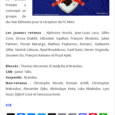
Printant a
convoqué un
groupe de
dix-huit éléments pour la réception du FC Metz.
Les joueurs retenus :
Alphonse Areola, Jean-Louis Leca, Gilles
Cioni, Drissa Diakité, Sébastien Squillaci, François Modesto, Julian
Palmieri, Florian Marange, Mathieu Peybernes, Romaric, Guillaume
Gillet, Yannick Cahuzac, Ryad Boudebouz, Gaël Danic, Hervin Ongenda,
Giovanni Sio, François Kamano et Floyd Ayité.
Blessés
: Thomas Vincensini, El-Hadji Ba et Brandao.
CAN
: Junior Tallo.
Suspendu :
Brandao.
Non-retenus :
Christophe Vincent, Romain Achilli, Christopher
Maboulou, Alexander Djiku, Abdoulaye Keita, Luka Kikabidze, Lyes
Houri, Djibril Cissé et Famoussa Koné.
SCB