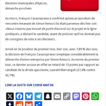
élections municipales d’Ajaccio,
dimanche prochain.
Au micro, François Casasoprana a confirmé qu’une proposition de
rencontre émanant de Simon Renucci lui était parvenue dès hier soir.
«Nous n’avons pas trouvé de point d’accord sur le projet et la ligne
politique»
, a déclaré le candidat, avant de préciser qu’il ne donnait pas
de consignes de vote à ses électeurs.
Arrivé en 3e position du premier tour, hier soir, avec 7,89 % des voix,
la décision de François Casasoprana complique considérablement la
démarche d’union entreprise par Simon Renucci. Au terme du premier
tour, ce dernier accuse en effet un retard de 15 points par rapport au
candidat de la droite ajaccienne, Laurent Marcangeli (27,4% contre
42,1%).
LIRE LA SUITE SUR CORSE MATIN
X
F
Bl
T
S
E
C
M
Pi
W
ac
u
el
n
m
o
as
nt
h
T
R
G
P