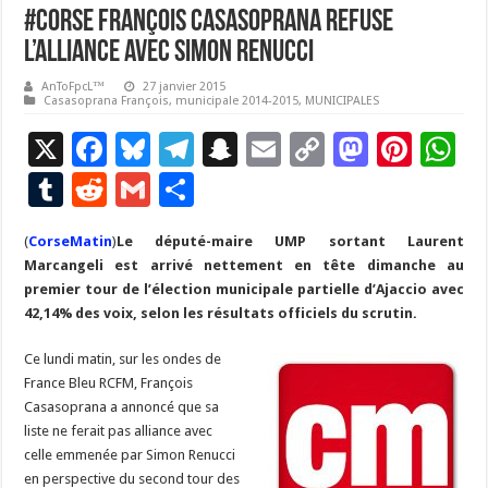
#corse François Casasoprana refuse
l’alliance avec Simon Renucci
AnToFpcL™
27 janvier 2015
Casasoprana François
,
municipale 2014-2015
,
MUNICIPALES
X
F
Bl
T
S
E
C
M
Pi
W
ac
u
el
n
m
o
as
nt
h
T
R
G
P
e
es
e
a
ai
p
to
er
at
u
e
m
ar
(
CorseMatin
b
)
Le député-maire UMP sortant Laurent
ky
gr
p
l
y
d
es
s
m
d
ai
ta
Marcangeli est arrivé nettement en tête dimanche au
o
a
c
Li
o
t
p
bl
di
l
g
premier tour de l’élection municipale partielle d’Ajaccio avec
o
m
h
n
n
p
42,14% des voix, selon les résultats officiels du scrutin.
r
t
er
k
at
k
Ce lundi matin, sur les ondes de
France Bleu RCFM, François
Casasoprana a annoncé que sa
liste ne ferait pas alliance avec
celle emmenée par Simon Renucci
en perspective du second tour des