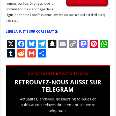
rouges, parfois étranges, que la
commission de visionnage de la
Ligue de football professionnel avalise ou pas (ce qui est d’ailleurs)
très rare.
LIRE LA SUITE SUR CORSE MATIN
X
F
Bl
T
S
E
C
M
Pi
W
ac
u
el
n
m
o
as
nt
h
T
R
G
P
e
es
e
a
ai
p
to
er
at
u
e
m
ar
b
ky
gr
p
l
y
d
es
s
m
d
ai
ta
CORSICAINFURMAZIONE.ORG
o
a
c
Li
o
t
p
bl
di
l
g
RETROUVEZ-NOUS AUSSI SUR
o
m
h
n
n
p
r
t
er
TELEGRAM
k
at
k
Actualités, archives, dossiers historiques et
publications relayés directement sur votre
téléphone.