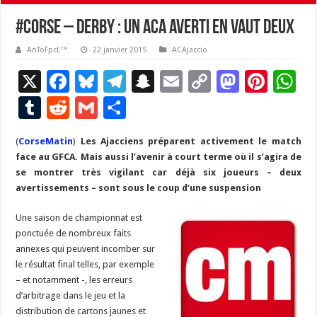
#corse – Derby : un ACA averti en vaut deux
AnToFpcL™
22 janvier 2015
ACAjaccio
X
F
Bl
T
S
E
C
M
Pi
W
ac
u
el
n
m
o
as
nt
h
T
R
G
P
e
es
e
a
ai
p
to
er
at
u
e
m
ar
(
CorseMatin
b
)
Les Ajacciens préparent activement le match
ky
gr
p
l
y
d
es
s
m
d
ai
ta
face au GFCA. Mais aussi l’avenir à court terme où il s’agira de
o
a
c
Li
o
t
p
bl
di
l
g
se montrer très vigilant car déjà six joueurs – deux
o
m
h
n
n
p
avertissements – sont sous le coup d’une suspension
r
t
er
k
at
k
Une saison de championnat est
ponctuée de nombreux faits
annexes qui peuvent incomber sur
le résultat final telles, par exemple
– et notamment -, les erreurs
d’arbitrage dans le jeu et la
distribution de cartons jaunes et