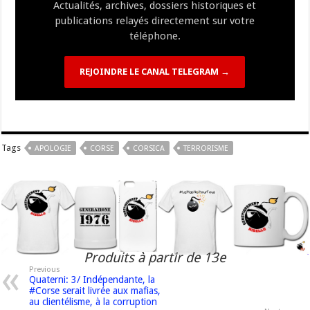
Actualités, archives, dossiers historiques et
publications relayés directement sur votre
téléphone.
REJOINDRE LE CANAL TELEGRAM →
Tags
APOLOGIE
CORSE
CORSICA
TERRORISME
Produits à partir de 13e
Previous
Quaterni: 3/ Indépendante, la
#Corse serait livrée aux mafias,
au clientélisme, à la corruption