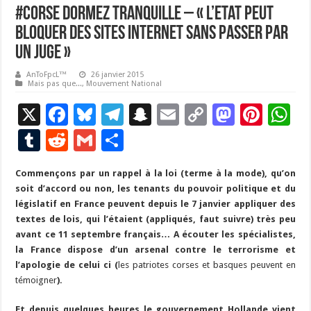
#corse Dormez tranquille – « L’Etat peut
bloquer des sites internet sans passer par
un juge »
AnToFpcL™
26 janvier 2015
Mais pas que...
,
Mouvement National
X
F
Bl
T
S
E
C
M
Pi
W
ac
u
el
n
m
o
as
nt
h
T
R
G
P
e
es
e
a
ai
p
to
er
at
u
e
m
ar
Commençons par un rappel à la loi (terme à la mode), qu’on
b
ky
gr
p
l
y
d
es
s
m
d
ai
ta
soit d’accord ou non, les tenants du pouvoir politique et du
o
a
c
Li
o
t
p
bl
di
l
g
législatif en France peuvent depuis le 7 janvier appliquer des
o
m
h
n
n
p
textes de lois, qui l’étaient (appliqués, faut suivre) très peu
r
t
er
avant ce 11 septembre français… A écouter les spécialistes,
k
at
k
la France dispose d’un arsenal contre le terrorisme et
l’apologie de celui ci (
les patriotes corses et basques peuvent en
témoigner
).
Et depuis quelques heures le gouvernement Hollande vient