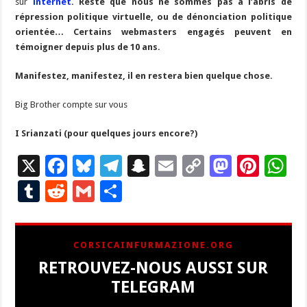
sur
internet
. Reste que nous ne sommes pas à l’abris de
répression politique virtuelle, ou de dénonciation politique
orientée… Certains webmasters engagés peuvent en
témoigner depuis plus de 10 ans.
Manifestez, manifestez, il en restera bien quelque chose.
Big Brother compte sur vous
I Srianzati (pour quelques jours encore?)
X
F
Bl
T
S
E
C
M
Pi
W
ac
u
el
n
m
o
as
nt
h
T
R
G
P
e
es
e
a
ai
p
to
er
at
u
e
m
ar
b
ky
gr
p
l
y
d
es
s
m
d
ai
ta
CORSICAINFURMAZIONE.ORG
o
a
c
Li
o
t
p
bl
di
l
g
RETROUVEZ-NOUS AUSSI SUR
o
m
h
n
n
p
r
t
er
TELEGRAM
k
at
k