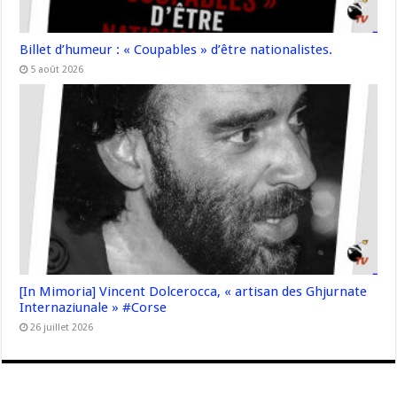
Billet d’humeur : « Coupables » d’être nationalistes.
5 août 2026
[In Mimoria] Vincent Dolcerocca, « artisan des Ghjurnate
Internaziunale » #Corse
26 juillet 2026