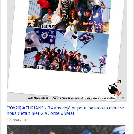
[20h20] #FURIANI « 34 ans déjà et pour beaucoup d’entre
nous c’était hier » #Corse #5Mai
5 mai 2026