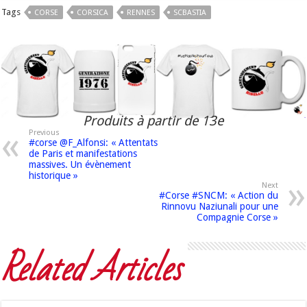
Tags
CORSE
CORSICA
RENNES
SCBASTIA
Produits à partir de 13e
Previous
#corse @F_Alfonsi: « Attentats
de Paris et manifestations
massives. Un évènement
historique »
Next
#Corse #SNCM: « Action du
Rinnovu Naziunali pour une
Compagnie Corse »
Related Articles