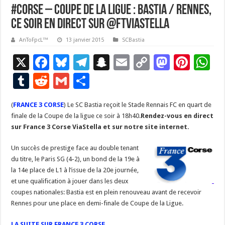
#Corse – Coupe de la ligue : BASTIA / RENNES,
ce soir en direct sur @fTViaStella
AnToFpcL™
13 janvier 2015
SCBastia
X
F
Bl
T
S
E
C
M
Pi
W
ac
u
el
n
m
o
as
nt
h
T
R
G
P
e
es
e
a
ai
p
to
er
at
u
e
m
ar
(
FRANCE 3 CORSE
b
) Le SC Bastia reçoit le Stade Rennais FC en quart de
ky
gr
p
l
y
d
es
s
m
d
ai
ta
finale de la Coupe de la ligue ce soir à 18h40.
Rendez-vous en direct
o
a
c
Li
o
t
p
bl
di
l
g
sur France 3 Corse ViaStella et sur notre site internet.
o
m
h
n
n
p
r
t
er
Un succès de prestige face au double tenant
k
at
k
du titre, le Paris SG (4-2), un bond de la 19e à
la 14e place de L1 à l’issue de la 20e journée,
et une qualification à jouer dans les deux
coupes nationales: Bastia est en plein renouveau avant de recevoir
Rennes pour une place en demi-finale de Coupe de la Ligue.
LA SUITE SUR FRANCE 3 CORSE