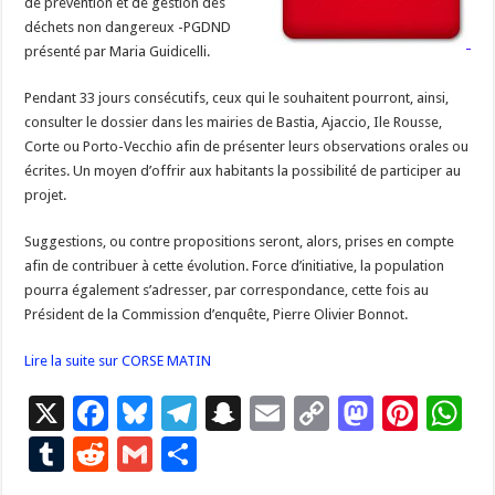
de prévention et de gestion des
déchets non dangereux -PGDND
présenté par Maria Guidicelli.
Pendant 33 jours consécutifs, ceux qui le souhaitent pourront, ainsi,
consulter le dossier dans les mairies de Bastia, Ajaccio, Ile Rousse,
Corte ou Porto-Vecchio afin de présenter leurs observations orales ou
écrites. Un moyen d’offrir aux habitants la possibilité de participer au
projet.
Suggestions, ou contre propositions seront, alors, prises en compte
afin de contribuer à cette évolution. Force d’initiative, la population
pourra également s’adresser, par correspondance, cette fois au
Président de la Commission d’enquête, Pierre Olivier Bonnot.
Lire la suite sur CORSE MATIN
X
F
Bl
T
S
E
C
M
Pi
W
ac
u
el
n
m
o
as
nt
h
T
R
G
P
e
es
e
a
ai
p
to
er
at
u
e
m
ar