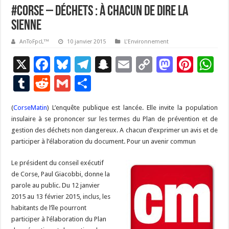
#Corse – Déchets : à chacun de dire la
sienne
AnToFpcL™
10 janvier 2015
L'Environnement
X
F
Bl
T
S
E
C
M
Pi
W
ac
u
el
n
m
o
as
nt
h
T
R
G
P
e
es
e
a
ai
p
to
er
at
u
e
m
ar
(
CorseMatin
) L’enquête publique est lancée. Elle invite la population
b
ky
gr
p
l
y
d
es
s
m
d
ai
ta
insulaire à se prononcer sur les termes du Plan de prévention et de
o
a
c
Li
o
t
p
bl
di
l
g
gestion des déchets non dangereux. A chacun d’exprimer un avis et de
o
m
h
n
n
p
participer à l’élaboration du document. Pour un avenir commun
r
t
er
k
at
k
Le président du conseil exécutif
de Corse, Paul Giacobbi, donne la
parole au public. Du 12 janvier
2015 au 13 février 2015, inclus, les
habitants de l’île pourront
participer à l’élaboration du Plan