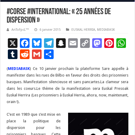
#Corse #international: « 25 années de
dispersion »
AnToFpcL™
6 janvier 2015
EUSKAL HERRIA
,
MEDIABASK
X
F
Bl
T
S
E
C
M
Pi
W
ac
u
el
n
m
o
as
nt
h
T
R
G
P
e
es
e
a
ai
p
to
er
at
u
e
m
ar
(
MEDIABASK
b
) Ce 10 janvier prochain la plateforme Sare appelle à
ky
gr
p
l
y
d
es
s
m
d
ai
ta
manifester dans les rues de Bilbo en faveur des droits des prisonniers
o
a
c
Li
o
t
p
bl
di
l
g
basques. Manifestation silencieuse et sans pancartes.La clameur sera
o
m
h
n
n
p
dans les coeurs.Le thème de la manifestation sera Euskal Presoak
r
t
er
Euskal Herrira (Les prisonniers à Euskal Herria, ahora, now, maintenant,
k
at
k
orain !).
C’est en 1989 que s’est mise en
place la politique de
dispersion pour les
prisonniers basques. Cette