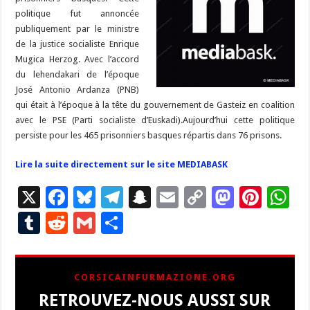
politique fut annoncée
publiquement par le ministre
de la justice socialiste Enrique
Mugica Herzog. Avec l’accord
du lehendakari de l’époque
José Antonio Ardanza (PNB)
qui était à l’époque à la tête du gouvernement de Gasteiz en coalition
avec le PSE (Parti socialiste d’Euskadi).Aujourd’hui cette politique
persiste pour les 465 prisonniers basques répartis dans 76 prisons.
Lire la suite directement sur le site MEDIABASK
X
F
Bl
T
S
E
C
M
Pi
W
ac
u
el
n
m
o
as
nt
h
T
R
G
P
e
es
e
a
ai
p
to
er
at
u
e
m
ar
b
ky
gr
p
l
y
d
es
s
m
d
ai
ta
CORSICAINFURMAZIONE.ORG
o
a
c
Li
o
t
p
bl
di
l
g
RETROUVEZ-NOUS AUSSI SUR
o
m
h
n
n
p